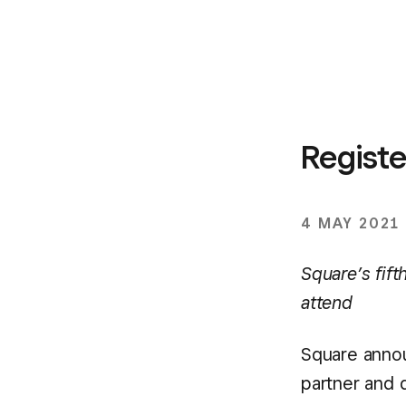
Regist
4 MAY 2021
Square’s fift
attend
Square annou
partner and 