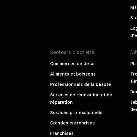
Ma
St
Log
d'e
Secteurs
d’activité
Dé
Commerces de détail
Pl
Aliments et boissons
Tr
à m
Professionnels de la beauté
Do
Services de rénovation et de
réparation
Ta
dé
Services professionnels
Grandes entreprises
Franchises