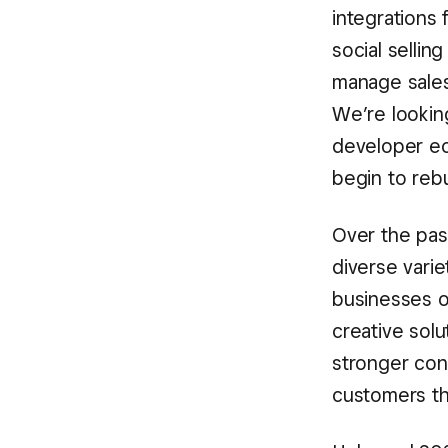
integrations 
social sellin
manage sales
We’re lookin
developer ec
begin to rebu
Over the pas
diverse varie
businesses o
creative solu
stronger con
customers th