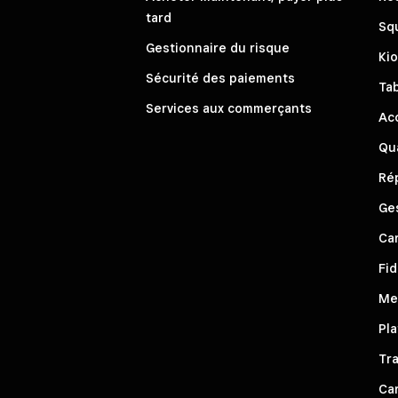
tard
Sq
Gestionnaire du risque
Ki
Sécurité des paiements
Ta
Services aux commerçants
Ac
Qua
Rép
Ge
Ca
Fid
Me
Pla
Tra
Ca