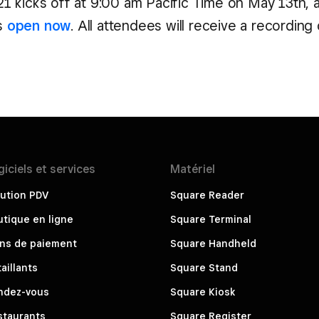
 kicks off at 9:00 am Pacific Time on May 13th, 
is
open now
. All attendees will receive a recording
giciels et
services
Matériel
ution PDV
Square Reader
tique en ligne
Square Terminal
ens de paiement
Square Handheld
aillants
Square Stand
ndez-vous
Square Kiosk
staurants
Square Register