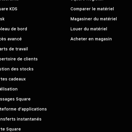
uare KDS
Comparer le matériel
osk
Magasiner du matériel
bleau de bord
Louer du matériel
cès avancé
Acheter en magasin
rts de travail
ertoire de clients
stion des stocks
rtes cadeaux
élisation
ssages Square
teforme d’applications
nsferts instantanés
rte Square