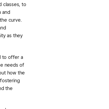
d classes, to
h and
the curve.
and
ty as they
 to offer a
the needs of
bout how the
 fostering
nd the