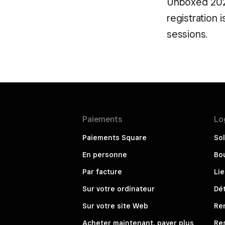
Unboxed 2021
registration 
sessions.
Paiements
Lo
Paiements Square
Sol
En personne
Bou
Par facture
Li
Sur votre ordinateur
Dét
Sur votre site Web
Re
Acheter maintenant, payer plus
Re