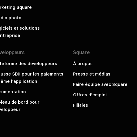
rketing Square
udio photo
iciels et solutions
ntreprise
veloppeurs
Square
ateforme des développeurs
À propos
ousse SDK pour les paiements
Presse et médias
ême l’application
Faire équipe avec Square
cumentation
Offres d’emploi
bleau de bord pour
Filiales
veloppeur