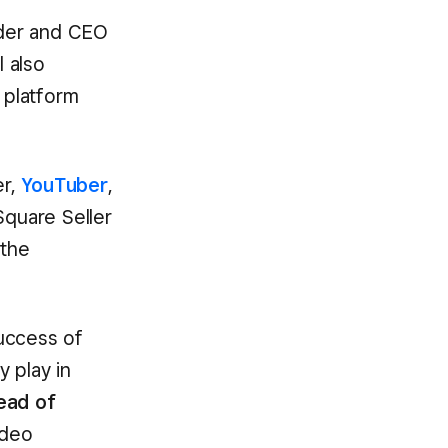
under and CEO
 also
 platform
er,
YouTuber
,
Square Seller
 the
uccess of
 play in
ead of
ideo