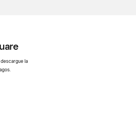
quare
o descargue la
agos.