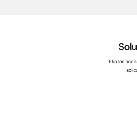
Solu
Elija los acc
apli