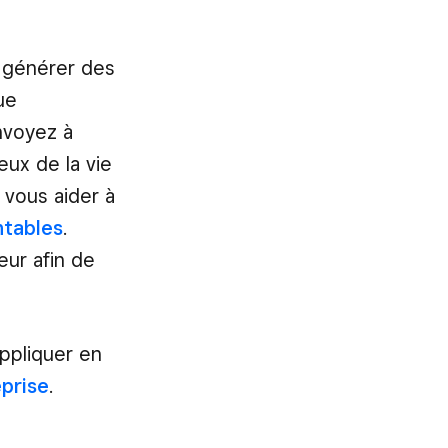
et générer des
ue
nvoyez à
eux de la vie
 vous aider à
ntables
.
ur afin de
appliquer en
eprise
.