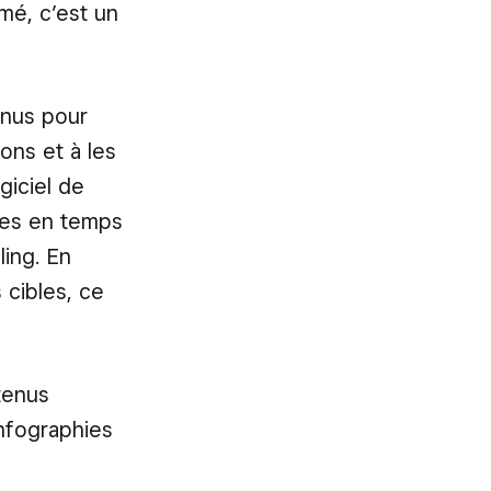
mé, c’est un
enus pour
ons et à les
iciel de
uses en temps
ling. En
 cibles, ce
tenus
infographies