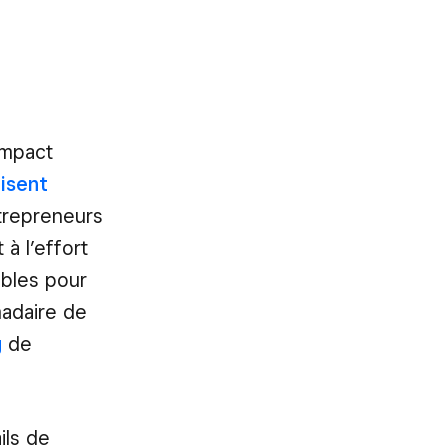
impact
isent
trepreneurs
à l’effort
sibles pour
madaire de
g
de
ils de