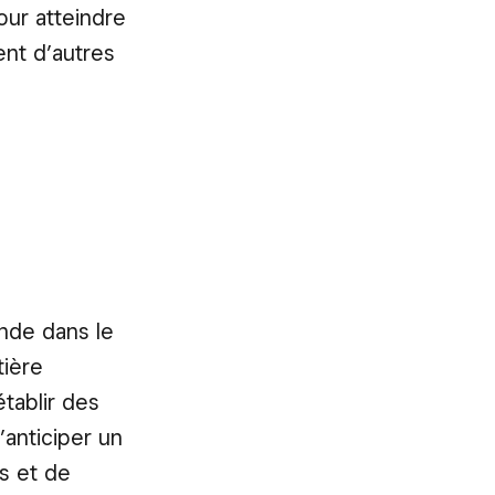
our atteindre
ent d’autres
ande dans le
tière
établir des
’anticiper un
s et de