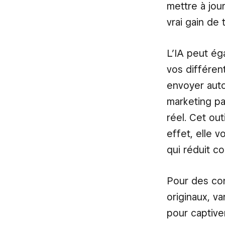
mettre à jou
vrai gain de
L’IA peut ég
vos différen
envoyer aut
marketing pa
réel. Cet out
effet, elle 
qui réduit 
Pour des con
originaux, v
pour captiver