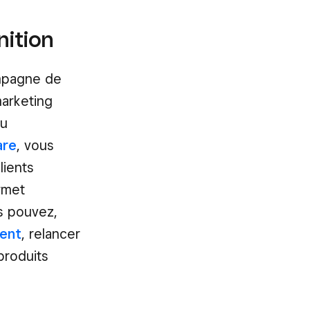
nition
ampagne de
 marketing
ou
are
, vous
lients
rmet
s pouvez,
ment
, relancer
produits