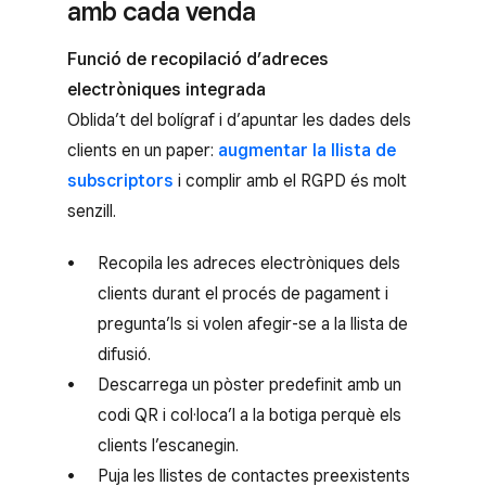
amb cada venda
Funció de recopilació d’adreces
electròniques integrada
Oblida’t del bolígraf i d’apuntar les dades dels
clients en un paper:
augmentar la llista de
subscriptors
i complir amb el RGPD és molt
senzill.
Recopila les adreces electròniques dels
clients durant el procés de pagament i
pregunta’ls si volen afegir-se a la llista de
difusió.
Descarrega un pòster predefinit amb un
codi QR i col·loca’l a la botiga perquè els
clients l’escanegin.
Puja les llistes de contactes preexistents