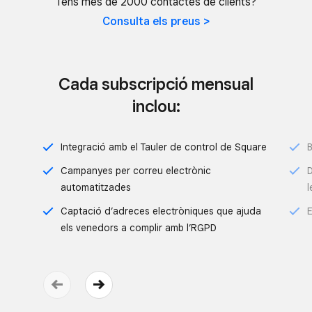
Tens més de 2000 contactes de clients?
Consulta els preus >
Cada subscripció mensual
inclou:
Integració amb el Tauler de control de Square
B
Campanyes per correu electrònic
D
automatitzades
l
Captació d’adreces electròniques que ajuda
E
els venedors a complir amb l’RGPD