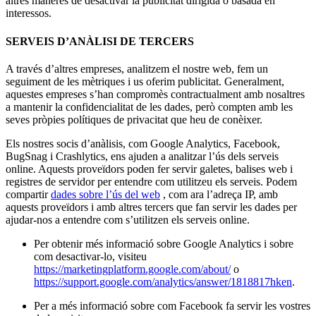
altres maneres de desactivar la publicitat dirigida o basada en
interessos.
SERVEIS D’ANÀLISI DE TERCERS
A través d’altres empreses, analitzem el nostre web, fem un
seguiment de les mètriques i us oferim publicitat. Generalment,
aquestes empreses s’han compromès contractualment amb nosaltres
a mantenir la confidencialitat de les dades, però compten amb les
seves pròpies polítiques de privacitat que heu de conèixer.
Els nostres socis d’anàlisis, com Google Analytics, Facebook,
BugSnag i Crashlytics, ens ajuden a analitzar l’ús dels serveis
online. Aquests proveïdors poden fer servir galetes, balises web i
registres de servidor per entendre com utilitzeu els serveis. Podem
compartir
dades sobre l’ús del web
, com ara l’adreça IP, amb
aquests proveïdors i amb altres tercers que fan servir les dades per
ajudar-nos a entendre com s’utilitzen els serveis online.
Per obtenir més informació sobre Google Analytics i sobre
com desactivar-lo, visiteu
https://marketingplatform.google.com/about/
o
https://support.google.com/analytics/answer/1818817hken
.
Per a més informació sobre com Facebook fa servir les vostres