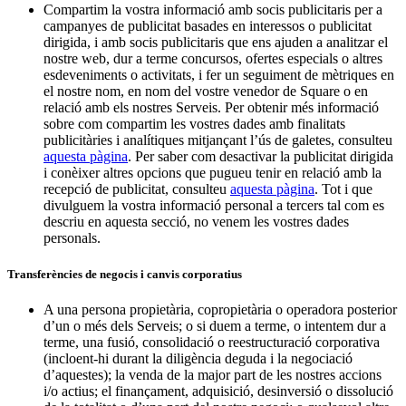
Compartim la vostra informació amb socis publicitaris per a
campanyes de publicitat basades en interessos o publicitat
dirigida, i amb socis publicitaris que ens ajuden a analitzar el
nostre web, dur a terme concursos, ofertes especials o altres
esdeveniments o activitats, i fer un seguiment de mètriques en
el nostre nom, en nom del vostre venedor de Square o en
relació amb els nostres Serveis. Per obtenir més informació
sobre com compartim les vostres dades amb finalitats
publicitàries i analítiques mitjançant l’ús de galetes, consulteu
aquesta pàgina
. Per saber com desactivar la publicitat dirigida
i conèixer altres opcions que pugueu tenir en relació amb la
recepció de publicitat, consulteu
aquesta pàgina
. Tot i que
divulguem la vostra informació personal a tercers tal com es
descriu en aquesta secció, no venem les vostres dades
personals.
Transferències de negocis i canvis corporatius
A una persona propietària, copropietària o operadora posterior
d’un o més dels Serveis; o si duem a terme, o intentem dur a
terme, una fusió, consolidació o reestructuració corporativa
(incloent-hi durant la diligència deguda i la negociació
d’aquestes); la venda de la major part de les nostres accions
i/o actius; el finançament, adquisició, desinversió o dissolució