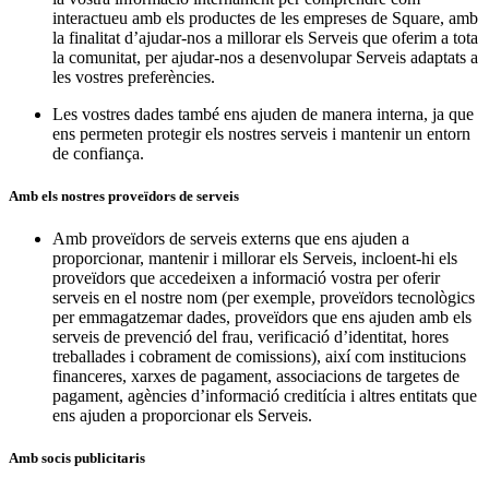
interactueu amb els productes de les empreses de Square, amb
la finalitat d’ajudar-nos a millorar els Serveis que oferim a tota
la comunitat, per ajudar-nos a desenvolupar Serveis adaptats a
les vostres preferències.
Les vostres dades també ens ajuden de manera interna, ja que
ens permeten protegir els nostres serveis i mantenir un entorn
de confiança.
Amb els nostres proveïdors de serveis
Amb proveïdors de serveis externs que ens ajuden a
proporcionar, mantenir i millorar els Serveis, incloent-hi els
proveïdors que accedeixen a informació vostra per oferir
serveis en el nostre nom (per exemple, proveïdors tecnològics
per emmagatzemar dades, proveïdors que ens ajuden amb els
serveis de prevenció del frau, verificació d’identitat, hores
treballades i cobrament de comissions), així com institucions
financeres, xarxes de pagament, associacions de targetes de
pagament, agències d’informació creditícia i altres entitats que
ens ajuden a proporcionar els Serveis.
Amb socis publicitaris