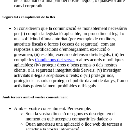
de la totalitat o d’una part del nostre negoci; o qualsevol altre
canvi corporatiu.
Seguretat i compliment de la llei
Si considerem que la comunicació és raonablement necessària
per (i) complir la legislació aplicable, un procediment legal o
una sol·licitud d’una autoritat (per exemple de creditors,
autoritats fiscals o forces i cossos de seguretat), com ara
respostes a notificacions d’embargament, execució o
gravamen; (ii) establir, exercir o defensar drets legals; (iii) fer
complir les
Condicions del servei
o altres acords o polítiques
aplicables; (iv) protegir drets o béns propis o dels nostres
clients, o la seguretat i integritat dels Serveis; (v) investigar
activitats il·legals sospitoses o reals; o (vi) protegir-nos,
protegir els usuaris o protegir el públic davant de danys, frau o
activitats potencialment prohibides o il·legals.
Amb tercers amb el vostre consentiment
Amb el vostre consentiment. Per exemple:
Sota la vostra direcció o segons es descrigui en el
moment en què accepteu compartir les dades; o
Quan autoritzeu una aplicació o lloc web de tercers a
accedir a la vostra informació.