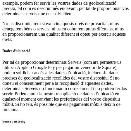
exemple, podem fer servir les vostres dades de geolocalització
precisa, tal com es descriu més endavant, per tal de proporcionar-vos
determinats serveis que ens sol·liciteu.
No us discriminarem si exerciu aquests drets de privacitat, ni us
denegarem béns o serveis, ni us en cobrarem preus diferents, ni us
en proporcionarem una qualitat diferent si opteu per exercir aquests
drets.
Dades d’ubicació
Per tal de proporcionar determinats Serveis (com ara permetre-us
utilitzar Apple o Google Pay per pagar un venedor de Square),
podem sol·licitar accés a les dades d’ubicació, incloent-hi dades
precises de geolocalització recollides del vostre dispositiu. Si no
doneu el consentiment per a la recopilació d’aquestes dades,
determinats Serveis no funcionaran correctament i no podreu fer-los
servir. Podeu aturar la nostra recopilació de dades d’ubicació en
qualsevol moment canviant les preferències del vostre dispositiu
mòbil. Si ho feu, és possible que els pagaments mòbils deixin de
funcionar.
Sense rastreig