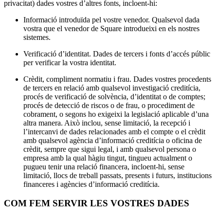
privacitat) dades vostres d’altres fonts, incloent-hi:
Plataforma per a desenvolupadors
Informació introduïda pel vostre venedor. Qualsevol dada
Centre d'aplicacions
vostra que el venedor de Square introdueixi en els nostres
sistemes.
No tens cap article a la cistella
Verificació d’identitat. Dades de tercers i fonts d’accés públic
per verificar la vostra identitat.
Compra hardware
Crèdit, compliment normatiu i frau. Dades vostres procedents
de tercers en relació amb qualsevol investigació creditícia,
procés de verificació de solvència, d’identitat o de comptes;
Mostra la cistella
procés de detecció de riscos o de frau, o procediment de
cobrament, o segons ho exigeixi la legislació aplicable d’una
altra manera. Això inclou, sense limitació, la recepció i
Historial de comandes
l’intercanvi de dades relacionades amb el compte o el crèdit
amb qualsevol agència d’informació creditícia o oficina de
crèdit, sempre que sigui legal, i amb qualsevol persona o
empresa amb la qual hàgiu tingut, tingueu actualment o
pugueu tenir una relació financera, incloent-hi, sense
limitació, llocs de treball passats, presents i futurs, institucions
financeres i agències d’informació creditícia.
COM FEM SERVIR LES VOSTRES DADES