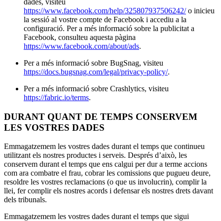
dades, visiteu
https://www.facebook.com/help/325807937506242/
o inicieu
la sessió al vostre compte de Facebook i accediu a la
configuració. Per a més informació sobre la publicitat a
Facebook, consulteu aquesta pàgina
https://www.facebook.com/about/ads
.
Per a més informació sobre BugSnag, visiteu
https://docs.bugsnag.com/legal/privacy-policy/
.
Per a més informació sobre Crashlytics, visiteu
https://fabric.io/terms
.
DURANT QUANT DE TEMPS CONSERVEM
LES VOSTRES DADES
Emmagatzemem les vostres dades durant el temps que continueu
utilitzant els nostres productes i serveis. Després d’això, les
conservem durant el temps que ens calgui per dur a terme accions
com ara combatre el frau, cobrar les comissions que pugueu deure,
resoldre les vostres reclamacions (o que us involucrin), complir la
llei, fer complir els nostres acords i defensar els nostres drets davant
dels tribunals.
Emmagatzemem les vostres dades durant el temps que sigui