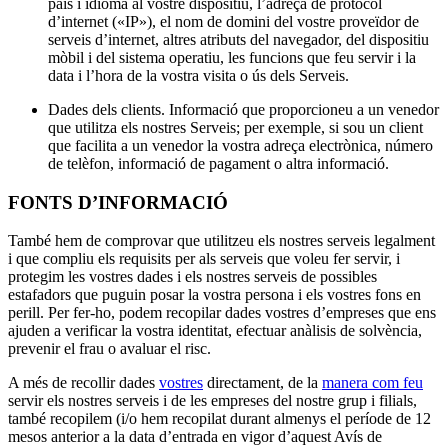
país i idioma al vostre dispositiu, l’adreça de protocol
Square Kiosk
d’internet («IP»), el nom de domini del vostre proveïdor de
serveis d’internet, altres atributs del navegador, del dispositiu
Desenvolupadors i solucions
mòbil i del sistema operatiu, les funcions que feu servir i la
data i l’hora de la vostra visita o ús dels Serveis.
Descobrir
Dades dels clients. Informació que proporcioneu a un venedor
Màrqueting
que utilitza els nostres Serveis; per exemple, si sou un client
que facilita a un venedor la vostra adreça electrònica, número
Square AI
de telèfon, informació de pagament o altra informació.
Fidelització
FONTS D’INFORMACIÓ
Directori de clients
També hem de comprovar que utilitzeu els nostres serveis legalment
Targetes regal
i que compliu els requisits per als serveis que voleu fer servir, i
protegim les vostres dades i els nostres serveis de possibles
Photo Studio
estafadors que puguin posar la vostra persona i els vostres fons en
perill. Per fer-ho, podem recopilar dades vostres d’empreses que ens
Descobrir
ajuden a verificar la vostra identitat, efectuar anàlisis de solvència,
prevenir el frau o avaluar el risc.
Gestió de torns
A més de recollir dades
vostres
directament, de la
manera com feu
Gestió de permisos i accessos
servir els nostres serveis i de les empreses del nostre grup i filials,
també recopilem (i/o hem recopilat durant almenys el període de 12
Descobrir
mesos anterior a la data d’entrada en vigor d’aquest Avís de