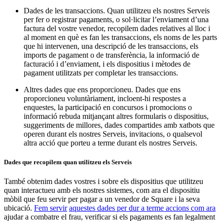
Supermercats i botigues d'alimentació
Dades de les transaccions. Quan utilitzeu els nostres Serveis
per fer o registrar pagaments, o sol·licitar l’enviament d’una
Descobrir
factura del vostre venedor, recopilem dades relatives al lloc i
al moment en què es fan les transaccions, els noms de les parts
Vista general
que hi intervenen, una descripció de les transaccions, els
imports de pagament o de transferència, la informació de
facturació i d’enviament, i els dispositius i mètodes de
Tipos
pagament utilitzats per completar les transaccions.
Centres d'estètica
Altres dades que ens proporcioneu. Dades que ens
Centres de manicura i pedicura
proporcioneu voluntàriament, incloent-hi respostes a
enquestes, la participació en concursos i promocions o
Perruqueries
informació rebuda mitjançant altres formularis o dispositius,
suggeriments de millores, dades compartides amb xatbots que
Centres de benestar
operen durant els nostres Serveis, invitacions, o qualsevol
altra acció que porteu a terme durant els nostres Serveis.
Barberies
Estudis de tatuatges i pírcings
Dades que recopilem quan utilitzeu els Serveis
Descobrir
També obtenim dades vostres i sobre els dispositius que utilitzeu
quan interactueu amb els nostres sistemes, com ara el dispositiu
mòbil que feu servir per pagar a un venedor de Square i la seva
Vista general
ubicació.
Fem servir
aquestes dades per dur a terme accions com ara
ajudar a combatre el frau, verificar si els pagaments es fan legalment
Tipos