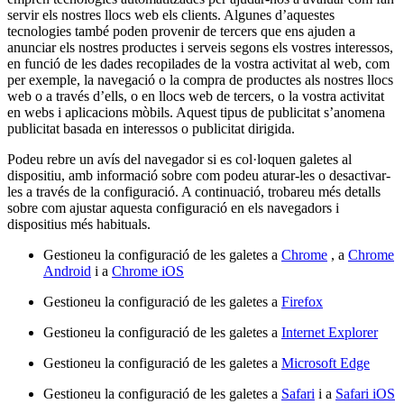
servir els nostres llocs web els clients. Algunes d’aquestes
tecnologies també poden provenir de tercers que ens ajuden a
anunciar els nostres productes i serveis segons els vostres interessos,
en funció de les dades recopilades de la vostra activitat al web, com
per exemple, la navegació o la compra de productes als nostres llocs
web o a través d’ells, o en llocs web de tercers, o la vostra activitat
en webs i aplicacions mòbils. Aquest tipus de publicitat s’anomena
publicitat basada en interessos o publicitat dirigida.
Podeu rebre un avís del navegador si es col·loquen galetes al
dispositiu, amb informació sobre com podeu aturar-les o desactivar-
les a través de la configuració. A continuació, trobareu més detalls
sobre com ajustar aquesta configuració en els navegadors i
dispositius més habituals.
Gestioneu la configuració de les galetes a
Chrome
, a
Chrome
Android
i a
Chrome iOS
Gestioneu la configuració de les galetes a
Firefox
Gestioneu la configuració de les galetes a
Internet Explorer
Gestioneu la configuració de les galetes a
Microsoft Edge
Gestioneu la configuració de les galetes a
Safari
i a
Safari iOS