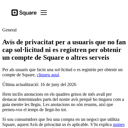
Tipus d'activitat
Square
Open menu
Productes
General
Hardware
Avís de privacitat per a usuaris que no fan
Preus
cap sol·licitud ni es registren per obtenir
Recursos
un compte de Square o altres serveis
Inicia la sessió
Per als usuaris que facin una sol·licitud o es registrin per obtenir un
compte de Square,
cliqueu aquí
.
Centre d'ajuda
Última actualització: 16 de juny del 2026
Proceso de pago
Hem inclòs anotacions en els quadres grisos de més avall per
Tipus d'activitat
destacar determinades parts del nostre avís perquè ho tingueu com a
Hostaleria
guia mentre les llegiu. Les anotacions no són resums, així que
preneu-vos el temps de llegir-ho tot.
Comerços
Si sou consumidors que feu una compra en un negoci que utilitza
Estètica i cura personal
Square, aquest Avís de privacitat us és aplicable. S’hi explica
quines