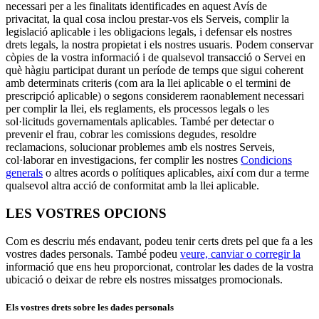
necessari per a les finalitats identificades en aquest Avís de
privacitat, la qual cosa inclou prestar-vos els Serveis, complir la
legislació aplicable i les obligacions legals, i defensar els nostres
drets legals, la nostra propietat i els nostres usuaris. Podem conservar
còpies de la vostra informació i de qualsevol transacció o Servei en
què hàgiu participat durant un període de temps que sigui coherent
amb determinats criteris (com ara la llei aplicable o el termini de
prescripció aplicable) o segons considerem raonablement necessari
per complir la llei, els reglaments, els processos legals o les
sol·licituds governamentals aplicables. També per detectar o
prevenir el frau, cobrar les comissions degudes, resoldre
reclamacions, solucionar problemes amb els nostres Serveis,
col·laborar en investigacions, fer complir les nostres
Condicions
generals
o altres acords o polítiques aplicables, així com dur a terme
qualsevol altra acció de conformitat amb la llei aplicable.
LES VOSTRES OPCIONS
Com es descriu més endavant, podeu tenir certs drets pel que fa a les
vostres dades personals. També podeu
veure, canviar o corregir la
informació que ens heu proporcionat, controlar les dades de la vostra
ubicació o deixar de rebre els nostres missatges promocionals.
Els vostres drets sobre les dades personals