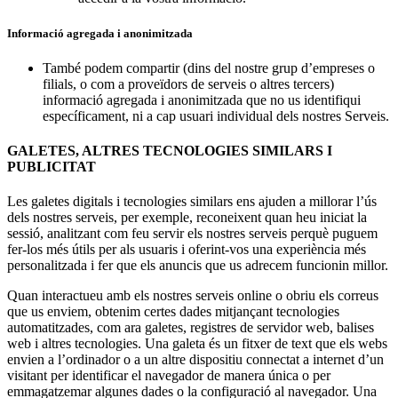
Informació agregada i anonimitzada
També podem compartir (dins del nostre grup d’empreses o
filials, o com a proveïdors de serveis o altres tercers)
informació agregada i anonimitzada que no us identifiqui
específicament, ni a cap usuari individual dels nostres Serveis.
GALETES, ALTRES TECNOLOGIES SIMILARS I
PUBLICITAT
Les galetes digitals i tecnologies similars ens ajuden a millorar l’ús
dels nostres serveis, per exemple, reconeixent quan heu iniciat la
sessió, analitzant com feu servir els nostres serveis perquè puguem
fer-los més útils per als usuaris i oferint-vos una experiència més
personalitzada i fer que els anuncis que us adrecem funcionin millor.
Quan interactueu amb els nostres serveis online o obriu els correus
que us enviem, obtenim certes dades mitjançant tecnologies
automatitzades, com ara galetes, registres de servidor web, balises
web i altres tecnologies. Una galeta és un fitxer de text que els webs
envien a l’ordinador o a un altre dispositiu connectat a internet d’un
visitant per identificar el navegador de manera única o per
emmagatzemar algunes dades o la configuració al navegador. Una