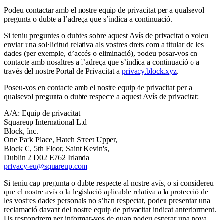
Podeu contactar amb el nostre equip de privacitat per a qualsevol
pregunta o dubte a l’adreça que s’indica a continuació.
Si teniu preguntes o dubtes sobre aquest Avís de privacitat o voleu
enviar una sol·licitud relativa als vostres drets com a titular de les
dades (per exemple, d’accés o eliminació), podeu posar-vos en
contacte amb nosaltres a l’adreça que s’indica a continuació o a
través del nostre Portal de Privacitat a
privacy.block.xyz
.
Poseu-vos en contacte amb el nostre equip de privacitat per a
qualsevol pregunta o dubte respecte a aquest Avís de privacitat:
A/A: Equip de privacitat
Squareup International Ltd
Block, Inc.
One Park Place, Hatch Street Upper,
Block C, 5th Floor, Saint Kevin's,
Dublin 2 D02 E762 Irlanda
privacy-eu@squareup.com
Si teniu cap pregunta o dubte respecte al nostre avís, o si considereu
que el nostre avís o la legislació aplicable relativa a la protecció de
les vostres dades personals no s’han respectat, podeu presentar una
reclamació davant del nostre equip de privacitat indicat anteriorment.
Us respondrem per informar-vos de quan podeu esperar una nova