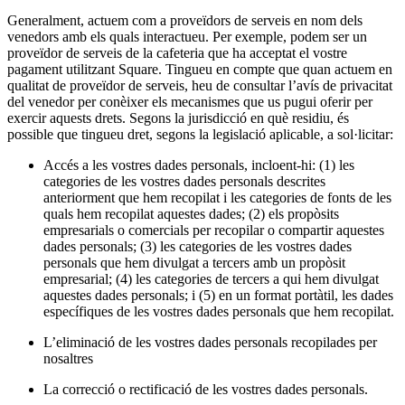
Generalment, actuem com a proveïdors de serveis en nom dels
venedors amb els quals interactueu. Per exemple, podem ser un
proveïdor de serveis de la cafeteria que ha acceptat el vostre
pagament utilitzant Square. Tingueu en compte que quan actuem en
qualitat de proveïdor de serveis, heu de consultar l’avís de privacitat
del venedor per conèixer els mecanismes que us pugui oferir per
exercir aquests drets. Segons la jurisdicció en què residiu, és
possible que tingueu dret, segons la legislació aplicable, a sol·licitar:
Accés a les vostres dades personals, incloent-hi: (1) les
categories de les vostres dades personals descrites
anteriorment que hem recopilat i les categories de fonts de les
quals hem recopilat aquestes dades; (2) els propòsits
empresarials o comercials per recopilar o compartir aquestes
dades personals; (3) les categories de les vostres dades
personals que hem divulgat a tercers amb un propòsit
empresarial; (4) les categories de tercers a qui hem divulgat
aquestes dades personals; i (5) en un format portàtil, les dades
específiques de les vostres dades personals que hem recopilat.
L’eliminació de les vostres dades personals recopilades per
nosaltres
La correcció o rectificació de les vostres dades personals.