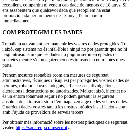
recopilem, compartim ni venem cap dada de menors de 18 anys. Si
ens assabentem que qualsevol dada que recopilem ha estat
proporcionada per un menor de 13 anys, l’eliminarem
immediatament.
COM PROTEGIM LES DADES
Treballem activament per mantenir les vostres dades protegides. Tot
i això, cap sistema no és infal·lible i ningú no pot garantir que no hi
hagi intrusions ni que les dades no puguin ser interceptades o
sostretes mentre s’emmagatzemen o es transmeten entre totes dues
parts.
Prenem mesures raonables (com ara mesures de seguretat
administratives, tècniques i físiques) per protegir les vostres dades de
pèrdues, robatoris i usos indeguts, i d’accessos, divulgacions,
alteracions i destruccions no autoritzades. Malgrat això, internet no
és un entorn totalment segur i no podem garantir la seguretat
absoluta de la transmissió o l’emmagatzematge de les vostres dades.
Guardem dades vostres tant a les nostres pròpies instal·lacions com
amb l’ajuda de proveïdors de serveis tercers.
Per obtenir més informació sobre les nostres pràctiques de seguretat,
visiteu
https://squareup.com/security
.