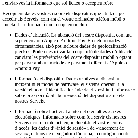
i enviar-vos la informació que sol·liciteu o accepteu rebre.
Llar i reparació
Recopilem dades vostres i sobre els dispositius que utilitzeu per
accedir als Serveis, com ara el vostre ordinador, telèfon mòbil o
Festivals i esdeveniments
tauleta. La informació que recopilem inclou:
Centres de salut i clíniques
Dades d’ubicació. La ubicació del vostre dispositiu, com ara
Professionals de la salut i el fitnes
si pagueu amb Apple o Android Pay. En determinades
circumstàncies, això pot incloure dades de geolocalització
precises. Podeu desactivar la recopilació de dades d’ubicació
Descobrir
canviant les preferències del vostre dispositiu mòbil o optant
per pagar amb un mètode de pagament diferent d’Apple o
Solucions de pagament
Android Pay.
Software de TPV
Informació del dispositiu. Dades relatives al dispositiu,
Software de TPV per a hostaleria
incloent-hi el model de hardware, el sistema operatiu i la
versió; el nom i l’identificador únic del dispositiu, i informació
Software de TPV per a comerços
sobre la xarxa mòbil i la interacció del dispositiu amb els
nostres Serveis.
Software de TPV per a cites
Informació sobre l’activitat a internet o en altres xarxes
Factures
electròniques. Informació sobre com feu servir els nostres
Comandes online
Serveis i com hi interactueu, incloent-hi el vostre temps
d’accés, les dades d’«inici de sessió» i de «tancament de
Botiga virtual
sessió», el tipus de navegador i l’idioma, la configuració de