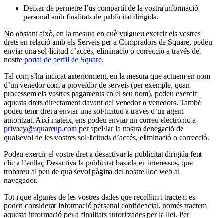
Deixar de permetre l’ús compartit de la vostra informació
personal amb finalitats de publicitat dirigida.
No obstant això, en la mesura en què vulgueu exercir els vostres
drets en relació amb els Serveis per a Compradors de Square, podeu
enviar una sol·licitud d’accés, eliminació o correcció a través del
nostre
portal de perfil de Square
.
Tal com s’ha indicat anteriorment, en la mesura que actuem en nom
d’un venedor com a proveïdor de serveis (per exemple, quan
processem els vostres pagaments en el seu nom), podeu exercir
aquests drets directament davant del venedor o venedors. També
podeu tenir dret a enviar una sol·licitud a través d’un agent
autoritzat. Així mateix, ens podeu enviar un correu electrònic a
privacy@squareup.com
per apel·lar la nostra denegació de
qualsevol de les vostres sol·licituds d’accés, eliminació o correcció.
Podeu exercir el vostre dret a desactivar la publicitat dirigida fent
clic a l’enllaç Desactiva la publicitat basada en interessos, que
trobareu al peu de qualsevol pàgina del nostre lloc web al
navegador.
Tot i que algunes de les vostres dades que recollim i tractem es
poden considerar informació personal confidencial, només tractem
aquesta informació per a finalitats autoritzades per la llei. Per