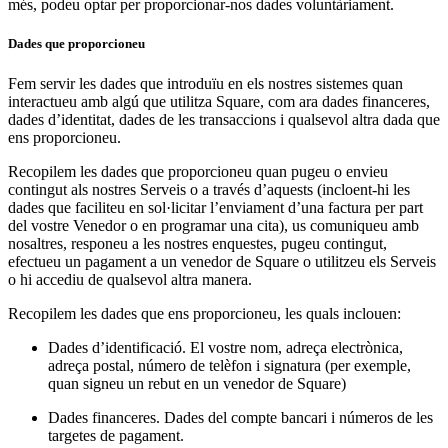
més, podeu optar per proporcionar-nos dades voluntàriament.
Vista general
Dades que proporcioneu
Tipos
Fem servir les dades que introduïu en els nostres sistemes quan
interactueu amb algú que utilitza Square, com ara dades financeres,
Cafeteries
dades d’identitat, dades de les transaccions i qualsevol altra dada que
ens proporcioneu.
Fleca
Recopilem les dades que proporcioneu quan pugeu o envieu
Restaurants
contingut als nostres Serveis o a través d’aquests (incloent-hi les
Bars i cerveseries
dades que faciliteu en sol·licitar l’enviament d’una factura per part
del vostre Venedor o en programar una cita), us comuniqueu amb
nosaltres, responeu a les nostres enquestes, pugeu contingut,
Descobrir
efectueu un pagament a un venedor de Square o utilitzeu els Serveis
o hi accediu de qualsevol altra manera.
Vista general
Recopilem les dades que ens proporcioneu, les quals inclouen:
Tipos
Dades d’identificació. El vostre nom, adreça electrònica,
Roba i accessoris
adreça postal, número de telèfon i signatura (per exemple,
quan signeu un rebut en un venedor de Square)
Mobles i articles per a la llar
Dades financeres. Dades del compte bancari i números de les
Cellers i licoreries
targetes de pagament.