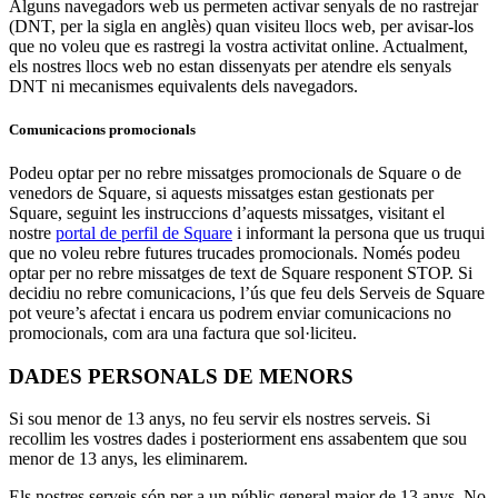
Alguns navegadors web us permeten activar senyals de no rastrejar
(DNT, per la sigla en anglès) quan visiteu llocs web, per avisar-los
que no voleu que es rastregi la vostra activitat online. Actualment,
els nostres llocs web no estan dissenyats per atendre els senyals
DNT ni mecanismes equivalents dels navegadors.
Comunicacions promocionals
Podeu optar per no rebre missatges promocionals de Square o de
venedors de Square, si aquests missatges estan gestionats per
Square, seguint les instruccions d’aquests missatges, visitant el
nostre
portal de perfil de Square
i informant la persona que us truqui
que no voleu rebre futures trucades promocionals. Només podeu
optar per no rebre missatges de text de Square responent STOP. Si
decidiu no rebre comunicacions, l’ús que feu dels Serveis de Square
pot veure’s afectat i encara us podrem enviar comunicacions no
promocionals, com ara una factura que sol·liciteu.
DADES PERSONALS DE MENORS
Si sou menor de 13 anys, no feu servir els nostres serveis. Si
recollim les vostres dades i posteriorment ens assabentem que sou
menor de 13 anys, les eliminarem.
Els nostres serveis són per a un públic general major de 13 anys. No