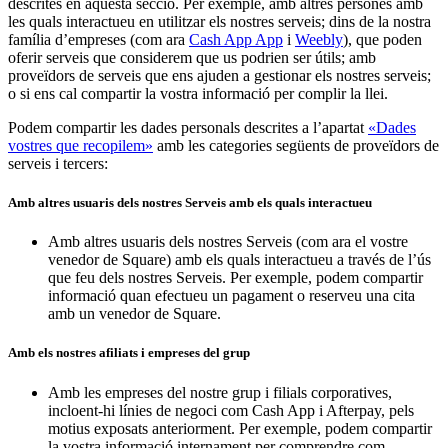
descrites en aquesta secció. Per exemple, amb altres persones amb
les quals interactueu en utilitzar els nostres serveis; dins de la nostra
família d’empreses (com ara
Cash App App
i
Weebly
), que poden
oferir serveis que considerem que us podrien ser útils; amb
proveïdors de serveis que ens ajuden a gestionar els nostres serveis;
o si ens cal compartir la vostra informació per complir la llei.
Podem compartir les dades personals descrites a l’apartat
«Dades
vostres que recopilem»
amb les categories següents de proveïdors de
serveis i tercers:
Amb altres usuaris dels nostres Serveis amb els quals interactueu
Amb altres usuaris dels nostres Serveis (com ara el vostre
venedor de Square) amb els quals interactueu a través de l’ús
que feu dels nostres Serveis. Per exemple, podem compartir
informació quan efectueu un pagament o reserveu una cita
amb un venedor de Square.
Amb els nostres afiliats i empreses del grup
Amb les empreses del nostre grup i filials corporatives,
incloent-hi línies de negoci com Cash App i Afterpay, pels
motius exposats anteriorment. Per exemple, podem compartir
la vostra informació internament per comprendre com