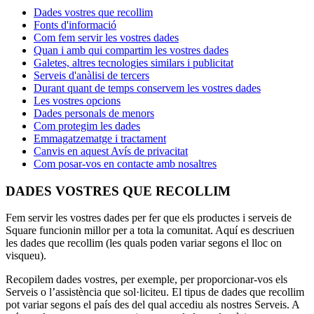
Dades vostres que recollim
Square Reader
Fonts d'informació
Com fem servir les vostres dades
Accesoris
Quan i amb qui compartim les vostres dades
Galetes, altres tecnologies similars i publicitat
Equips i paquets
Serveis d'anàlisi de tercers
Durant quant de temps conservem les vostres dades
Hardware
Les vostres opcions
Dades personals de menors
Recursos
Com protegim les dades
Emmagatzematge i tractament
Centre d'aplicacions
Canvis en aquest Avís de privacitat
Com posar-vos en contacte amb nosaltres
Blog
Opinions d'altres negocis
DADES VOSTRES QUE RECOLLIM
Registre de funcions
Full de ruta
Fem servir les vostres dades per fer que els productes i serveis de
Square funcionin millor per a tota la comunitat. Aquí es descriuen
Centre d'ajuda
les dades que recollim (les quals poden variar segons el lloc on
Comunitat Square
visqueu).
Contacta amb l'equip de vendes
Recopilem dades vostres, per exemple, per proporcionar-vos els
Quant a Square
Serveis o l’assistència que sol·liciteu. El tipus de dades que recollim
pot variar segons el país des del qual accediu als nostres Serveis. A
Descobrir