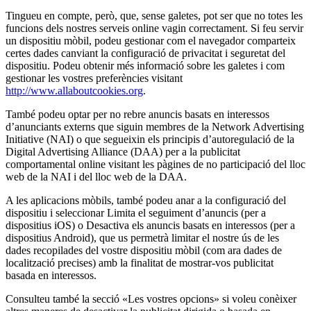
Tingueu en compte, però, que, sense galetes, pot ser que no totes les
funcions dels nostres serveis online vagin correctament. Si feu servir
un dispositiu mòbil, podeu gestionar com el navegador comparteix
certes dades canviant la configuració de privacitat i seguretat del
dispositiu. Podeu obtenir més informació sobre les galetes i com
gestionar les vostres preferències visitant
http://www.allaboutcookies.org
.
També podeu optar per no rebre anuncis basats en interessos
d’anunciants externs que siguin membres de la Network Advertising
Initiative (NAI) o que segueixin els principis d’autoregulació de la
Digital Advertising Alliance (DAA) per a la publicitat
comportamental online visitant les pàgines de no participació del lloc
web de la NAI i del lloc web de la DAA.
A les aplicacions mòbils, també podeu anar a la configuració del
dispositiu i seleccionar Limita el seguiment d’anuncis (per a
dispositius iOS) o Desactiva els anuncis basats en interessos (per a
dispositius Android), que us permetrà limitar el nostre ús de les
dades recopilades del vostre dispositiu mòbil (com ara dades de
localització precises) amb la finalitat de mostrar-vos publicitat
basada en interessos.
Consulteu també la secció «Les vostres opcions» si voleu conèixer