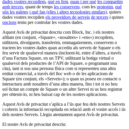
dades vostres recopilem
,
què en fem
,
quan i per què
les compartim
Serveis
amb tercers
, quant de temps
les conservem,
com les
protegim
,
què
són les galetes
i què fan (elles i altres tecnologies similars),
quines
dades vostres recopilen
els proveïdors de serveis
de tercers
i quines
Tots els tipus d'empreses
opcions
teniu per controlar les vostres dades.
Productes
Aquest Avís de privacitat descriu com Block, Inc. i els nostres
afiliats (en conjunt, «Square», «nosaltres» i «ens») recopilem,
Pagaments
utilitzem, divulguem, transferim, emmagatzemem, conservem o
tractem les vostres dades quan accediu als serveis de Square o els
Clients
feu servir de qualsevol manera (incloent-hi, entre d’altres, a través
d’una Factura Square, en un TPV, utilitzant la botiga virtual o
Personal
qualsevol dels productes de l’API de Square, o programant una
cita), tant si sou una persona física com si representeu una altra
Desenvolupadors
entitat comercial, a través del lloc web o de les aplicacions de
Square (en conjunt, els «Serveis»); o quan us poseu en contacte o
interactueu amb nosaltres d’una altra manera, fins i tot si no heu
Square Register
sol·licitat un compte de Square o un altre Servei ni us heu registrat
per obtenir-lo, ni heu baixat cap de les nostres aplicacions.
Square Terminal
Aquest Avís de privacitat s’aplica a l’ús que feu dels nostres Serveis
Square Stand
i cobreix la informació recopilada en relació amb el vostre accés i ús
dels nostres Serveis. Llegiu atentament aquest Avís de privacitat.
Square Kiosk
El nostre Avís de privacitat descriu:
Square Handheld