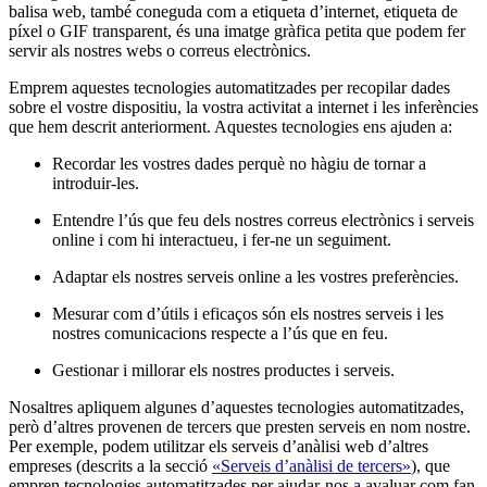
balisa web, també coneguda com a etiqueta d’internet, etiqueta de
píxel o GIF transparent, és una imatge gràfica petita que podem fer
servir als nostres webs o correus electrònics.
Emprem aquestes tecnologies automatitzades per recopilar dades
sobre el vostre dispositiu, la vostra activitat a internet i les inferències
que hem descrit anteriorment. Aquestes tecnologies ens ajuden a:
Recordar les vostres dades perquè no hàgiu de tornar a
introduir-les.
Entendre l’ús que feu dels nostres correus electrònics i serveis
online i com hi interactueu, i fer-ne un seguiment.
Adaptar els nostres serveis online a les vostres preferències.
Mesurar com d’útils i eficaços són els nostres serveis i les
nostres comunicacions respecte a l’ús que en feu.
Gestionar i millorar els nostres productes i serveis.
Nosaltres apliquem algunes d’aquestes tecnologies automatitzades,
però d’altres provenen de tercers que presten serveis en nom nostre.
Per exemple, podem utilitzar els serveis d’anàlisi web d’altres
empreses (descrits a la secció
«Serveis d’anàlisi de tercers»
), que
empren tecnologies automatitzades per ajudar-nos a avaluar com fan