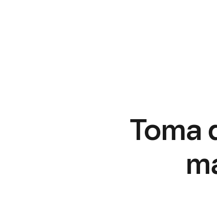
Toma d
má