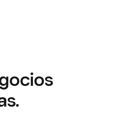
egocios
as.