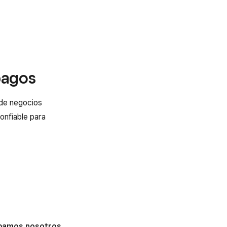
pagos
 de negocios
confiable para
upamos nosotros