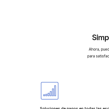
Simp
Ahora, pued
para satisfac
Soluciones de pagos en todas las es