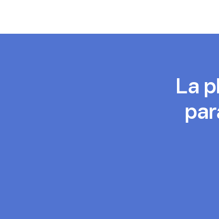
La p
par