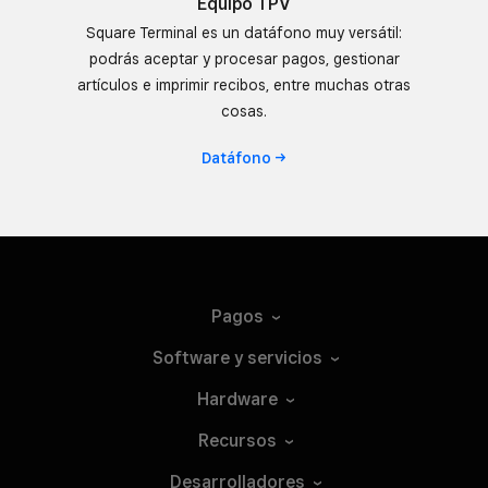
Equipo TPV
Square Terminal es un datáfono muy versátil:
podrás aceptar y procesar pagos, gestionar
artículos e imprimir recibos, entre muchas otras
cosas.
Datáfono
Pagos
Software y
servicios
Hardware
Recursos
Desarrolladores