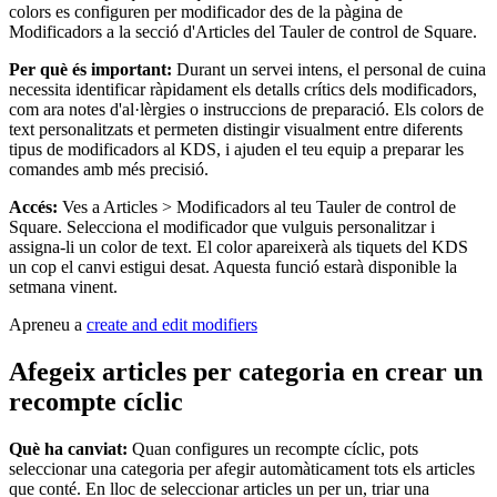
Supermercats i botigues d'alimentació
colors es configuren per modificador des de la pàgina de
Modificadors a la secció d'Articles del Tauler de control de Square.
Descobrir
Per què és important:
Durant un servei intens, el personal de cuina
necessita identificar ràpidament els detalls crítics dels modificadors,
Vista general
com ara notes d'al·lèrgies o instruccions de preparació. Els colors de
text personalitzats et permeten distingir visualment entre diferents
Tipos
tipus de modificadors al KDS, i ajuden el teu equip a preparar les
comandes amb més precisió.
Centres d'estètica
Accés:
Ves a Articles > Modificadors al teu Tauler de control de
Centres de manicura i pedicura
Square. Selecciona el modificador que vulguis personalitzar i
assigna-li un color de text. El color apareixerà als tiquets del KDS
Perruqueries
un cop el canvi estigui desat. Aquesta funció estarà disponible la
setmana vinent.
Centres de benestar
Apreneu a
create and edit modifiers
Barberies
Estudis de tatuatges i pírcings
Afegeix articles per categoria en crear un
recompte cíclic
Descobrir
Vista general
Què ha canviat:
Quan configures un recompte cíclic, pots
seleccionar una categoria per afegir automàticament tots els articles
que conté. En lloc de seleccionar articles un per un, triar una
Tipos