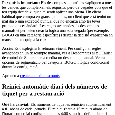
Square Kiosk
Per què és important:
Els descomptes automàtics s'apliquen a totes
les vendes que compleixen els requisits, però de vegades vols que el
Desenvolupadors i solucions
teu equip decideixi quan té sentit aplicar una oferta. Un client
habitual que compra en grans quantitats, un client que està tenint un
mal dia o una excepció puntual que no encaixa amb les teves
Descobrir
promocions estàndard. Les regles avançades als descomptes
manuals et permeten crear la lògica una sola vegada (per exemple,
Màrqueting
BOGO en una categoria específica) i deixar la decisió d'aplicar-la en
Square AI
mans del teu equip a la caixa.
Fidelització
Accés:
Es desplegarà la setmana vinent. Per configurar regles
avançades en un descompte manual, ves a Descomptes al teu Tauler
Directori de clients
de control de Square i crea o edita un descompte manual. Veuràs
opcions de segmentació per categoria, BOGO i lògica condicional
Targetes regal
durant la configuració.
Photo Studio
Apreneu a
create and edit discounts
Descobrir
Reinici automàtic diari dels números de
Gestió de torns
tiquet per a restauració
Gestió de permisos i accessos
Què ha canviat:
Els números de tiquet es reinicien automàticament
a #1 abans de cada jornada. El reinici s'activa 15 minuts abans de
Descobrir
l'horari comercial configurat, o a les 4:00 si no has definit l'horari