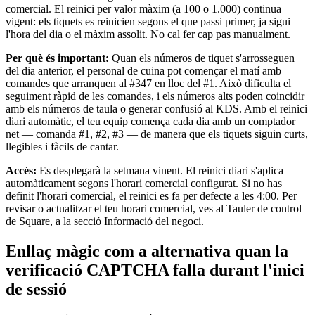
comercial. El reinici per valor màxim (a 100 o 1.000) continua
Plataforma per a desenvolupadors
vigent: els tiquets es reinicien segons el que passi primer, ja sigui
l'hora del dia o el màxim assolit. No cal fer cap pas manualment.
Centre d'aplicacions
Per què és important:
Quan els números de tiquet s'arrosseguen
del dia anterior, el personal de cuina pot començar el matí amb
No tens cap article a la cistella
comandes que arranquen al #347 en lloc del #1. Això dificulta el
seguiment ràpid de les comandes, i els números alts poden coincidir
Compra hardware
amb els números de taula o generar confusió al KDS. Amb el reinici
diari automàtic, el teu equip comença cada dia amb un comptador
net — comanda #1, #2, #3 — de manera que els tiquets siguin curts,
llegibles i fàcils de cantar.
Mostra la cistella
Accés:
Es desplegarà la setmana vinent. El reinici diari s'aplica
Historial de comandes
automàticament segons l'horari comercial configurat. Si no has
definit l'horari comercial, el reinici es fa per defecte a les 4:00. Per
revisar o actualitzar el teu horari comercial, ves al Tauler de control
de Square, a la secció Informació del negoci.
Enllaç màgic com a alternativa quan la
verificació CAPTCHA falla durant l'inici
de sessió