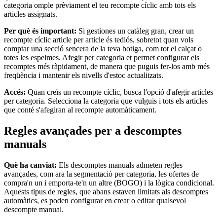
categoria omple prèviament el teu recompte cíclic amb tots els
articles assignats.
Llar i reparació
Per què és important:
Si gestiones un catàleg gran, crear un
Festivals i esdeveniments
recompte cíclic article per article és tediós, sobretot quan vols
Centres de salut i clíniques
comptar una secció sencera de la teva botiga, com tot el calçat o
totes les espelmes. Afegir per categoria et permet configurar els
Professionals de la salut i el fitnes
recomptes més ràpidament, de manera que puguis fer-los amb més
freqüència i mantenir els nivells d'estoc actualitzats.
Descobrir
Accés:
Quan creïs un recompte cíclic, busca l'opció d'afegir articles
per categoria. Selecciona la categoria que vulguis i tots els articles
Solucions de pagament
que conté s'afegiran al recompte automàticament.
Software de TPV
Regles avançades per a descomptes
Software de TPV per a hostaleria
manuals
Software de TPV per a comerços
Software de TPV per a cites
Què ha canviat:
Els descomptes manuals admeten regles
avançades, com ara la segmentació per categoria, les ofertes de
Factures
compra'n un i emporta-te'n un altre (BOGO) i la lògica condicional.
Aquests tipus de regles, que abans estaven limitats als descomptes
Comandes online
automàtics, es poden configurar en crear o editar qualsevol
descompte manual.
Botiga virtual