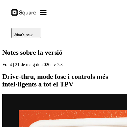
Open menu
Tipus d'activitat
Square
Open menu
Registre de funcions
Productes
Notes de la versió
Hardware
What's new
Preus
Notes sobre la versió
Recursos
Vol 4 | 21 de maig de 2026 | v 7.8
Inicia la sessió
Drive-thru, mode fosc i controls més
Centre d'ajuda
intel·ligents a tot el TPV
Proceso de pago
Tipus d'activitat
Hostaleria
Comerços
Estètica i cura personal