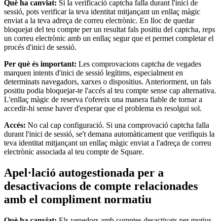
Què ha canviat:
Si la verificació captcha falla durant l'inici de
sessió, pots verificar la teva identitat mitjançant un enllaç màgic
enviat a la teva adreça de correu electrònic. En lloc de quedar
bloquejat del teu compte per un resultat fals positiu del captcha, reps
un correu electrònic amb un enllaç segur que et permet completar el
procés d'inici de sessió.
Per què és important:
Les comprovacions captcha de vegades
marquen intents d'inici de sessió legítims, especialment en
determinats navegadors, xarxes o dispositius. Anteriorment, un fals
positiu podia bloquejar-te l'accés al teu compte sense cap alternativa.
L'enllaç màgic de reserva t'ofereix una manera fiable de tornar a
accedir-hi sense haver d'esperar que el problema es resolgui sol.
Accés:
No cal cap configuració. Si una comprovació captcha falla
durant l'inici de sessió, se't demana automàticament que verifiquis la
teva identitat mitjançant un enllaç màgic enviat a l'adreça de correu
electrònic associada al teu compte de Square.
Apel·lació autogestionada per a
desactivacions de compte relacionades
amb el compliment normatiu
Què ha canviat:
Els venedors amb comptes desactivats per motius