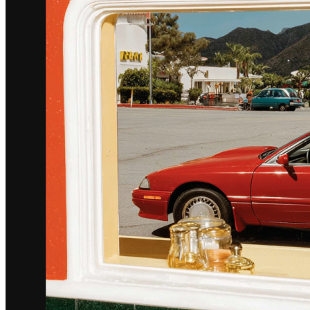
Serveis
Tots els tipus d'empreses
Productes
Pagaments
Clients
Personal
Desenvolupadors
Square Register
Square Terminal
Square Stand
Square Kiosk
Square Handheld