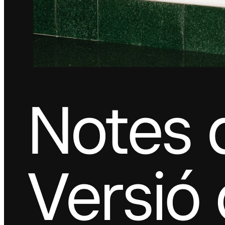
Square Reader
Accesoris
Equips i paquets
Hardware
Recursos
Centre d'aplicacions
Blog
Opinions d'altres negocis
Registre de funcions
Full de ruta
Centre d'ajuda
Comunitat Square
Contacta amb l'equip de vendes
Quant a Square
Descobrir