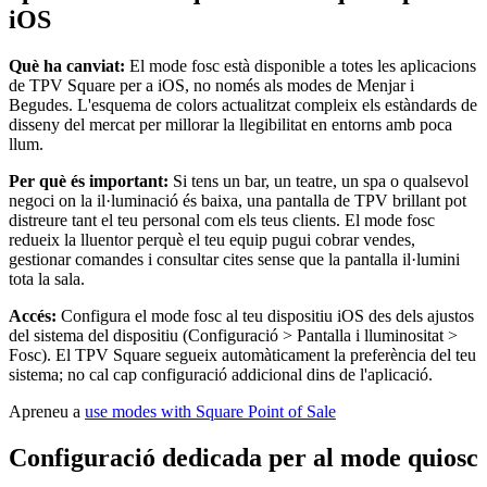
iOS
Què ha canviat:
El mode fosc està disponible a totes les aplicacions
de TPV Square per a iOS, no només als modes de Menjar i
Begudes. L'esquema de colors actualitzat compleix els estàndards de
disseny del mercat per millorar la llegibilitat en entorns amb poca
llum.
Per què és important:
Si tens un bar, un teatre, un spa o qualsevol
negoci on la il·luminació és baixa, una pantalla de TPV brillant pot
distreure tant el teu personal com els teus clients. El mode fosc
redueix la lluentor perquè el teu equip pugui cobrar vendes,
gestionar comandes i consultar cites sense que la pantalla il·lumini
tota la sala.
Accés:
Configura el mode fosc al teu dispositiu iOS des dels ajustos
del sistema del dispositiu (Configuració > Pantalla i lluminositat >
Fosc). El TPV Square segueix automàticament la preferència del teu
sistema; no cal cap configuració addicional dins de l'aplicació.
Apreneu a
use modes with Square Point of Sale
Configuració dedicada per al mode quiosc