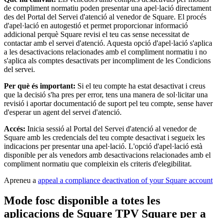
de compliment normatiu poden presentar una apel·lació directament
des del Portal del Servei d'atenció al venedor de Square. El procés
d'apel·lació en autogestió et permet proporcionar informació
addicional perquè Square revisi el teu cas sense necessitat de
contactar amb el servei d'atenció. Aquesta opció d'apel·lació s'aplica
a les desactivacions relacionades amb el compliment normatiu i no
s'aplica als comptes desactivats per incompliment de les Condicions
del servei.
Per què és important:
Si el teu compte ha estat desactivat i creus
que la decisió s'ha pres per error, tens una manera de sol·licitar una
revisió i aportar documentació de suport pel teu compte, sense haver
d'esperar un agent del servei d'atenció.
Accés:
Inicia sessió al Portal del Servei d'atenció al venedor de
Square amb les credencials del teu compte desactivat i segueix les
indicacions per presentar una apel·lació. L'opció d'apel·lació està
disponible per als venedors amb desactivacions relacionades amb el
compliment normatiu que compleixin els criteris d'elegibilitat.
Apreneu a
appeal a compliance deactivation of your Square account
Mode fosc disponible a totes les
aplicacions de Square TPV Square per a