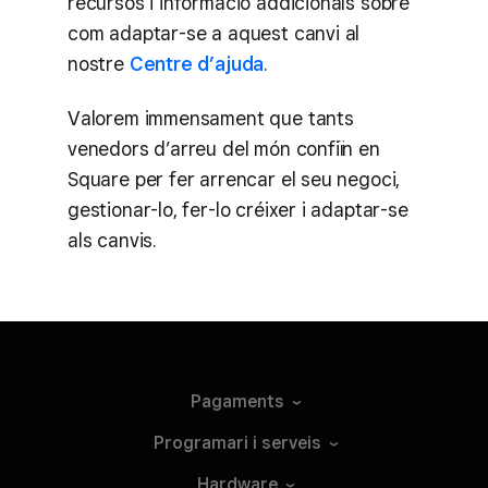
recursos i informació addicionals sobre
com adaptar-se a aquest canvi al
nostre
Centre d’ajuda
.
Valorem immensament que tants
venedors d’arreu del món confiïn en
Square per fer arrencar el seu negoci,
gestionar-lo, fer-lo créixer i adaptar-se
als canvis.
Pagaments
Programari i
serveis
Hardware