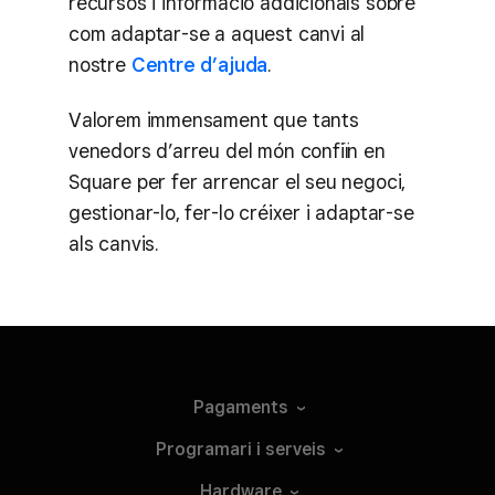
recursos i informació addicionals sobre
com adaptar-se a aquest canvi al
nostre
Centre d’ajuda
.
Valorem immensament que tants
venedors d’arreu del món confiïn en
Square per fer arrencar el seu negoci,
gestionar-lo, fer-lo créixer i adaptar-se
als canvis.
Pagaments
Programari i
serveis
Hardware