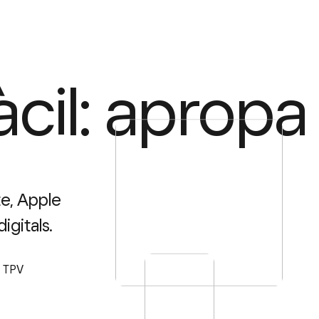
àcil: apropa i
e, Apple
igitals.
e TPV