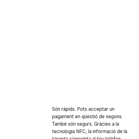
Són ràpids. Pots acceptar un
pagament en qüestió de segons.
També són segurs. Gràcies a la
tecnologia NFC, la informació de la
targeta s’encripta al teu telèfon.