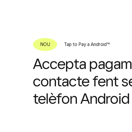
Tap to Pay a Android™
Accepta pagam
contacte fent se
telèfon Android