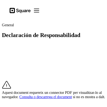
Tipus d'activitat
Square
Open menu
Productes
General
Hardware
Declaración de Responsabilidad
Preus
Recursos
Inicia la sessió
Centre d'ajuda
Proceso de pago
Tipus d'activitat
Hostaleria
Aquest document requereix un connector PDF per visualitzar-lo al
Comerços
navegador.
Consulta o descarrega el document
si no es mostra a dalt.
Estètica i cura personal