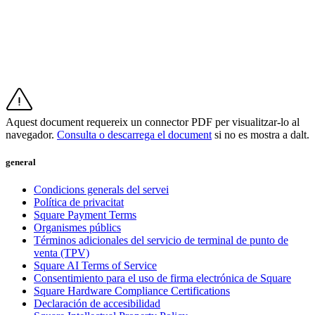
Serveis
Tots els tipus d'empreses
Productes
Pagaments
Clients
Aquest document requereix un connector PDF per visualitzar-lo al
navegador.
Consulta o descarrega el document
si no es mostra a dalt.
Personal
general
Desenvolupadors
Condicions generals del servei
Política de privacitat
Square Register
Square Payment Terms
Organismes públics
Square Terminal
Términos adicionales del servicio de terminal de punto de
venta (TPV)
Square Stand
Square AI Terms of Service
Consentimiento para el uso de firma electrónica de Square
Square Kiosk
Square Hardware Compliance Certifications
Declaración de accesibilidad
Square Handheld