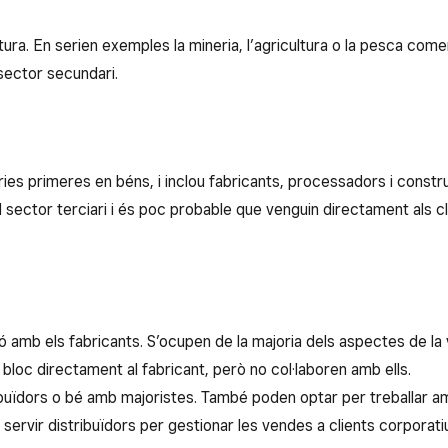
atura. En serien exemples la mineria, l’agricultura o la pesca com
sector secundari.
ies primeres en béns, i inclou fabricants, processadors i const
sector terciari i és poc probable que venguin directament als cli
ció amb els fabricants. S’ocupen de la majoria dels aspectes de l
oc directament al fabricant, però no col·laboren amb ells.
ibuïdors o bé amb majoristes. També poden optar per treballar am
servir distribuïdors per gestionar les vendes a clients corporati