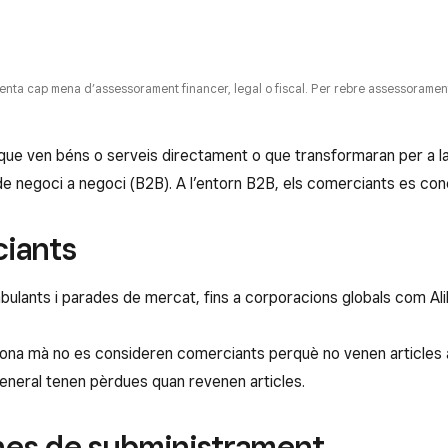
esenta cap mena d’assessorament financer, legal o fiscal. Per rebre assessorament 
ue ven béns o serveis directament o que transformaran per a la
e negoci a negoci (B2B). A l’entorn B2B, els comerciants es con
iants
ulants i parades de mercat, fins a corporacions globals com Al
gona mà no es consideren comerciants perquè no venen articles a
 general tenen pèrdues quan revenen articles.
nes de subministrament