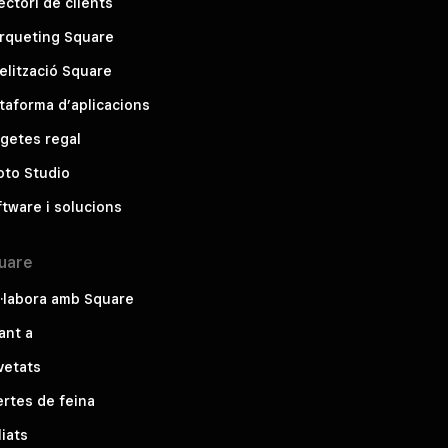
ectori de clients
rqueting Square
elització Square
taforma d’aplicacions
getes regal
oto Studio
tware i solucions
uare
·labora amb Square
ant a
vetats
rtes de feina
liats