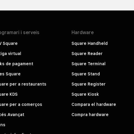
ogramari i
serveis
Hardware
V Square
Square Handheld
iga virtual
Square Reader
nks de pagament
Square Terminal
tes Square
Square Stand
are per a restaurants
Square Register
uare KDS
Square Kiosk
uare per a comerços
Compara el hardware
cés Avançat
Compra hardware
rns