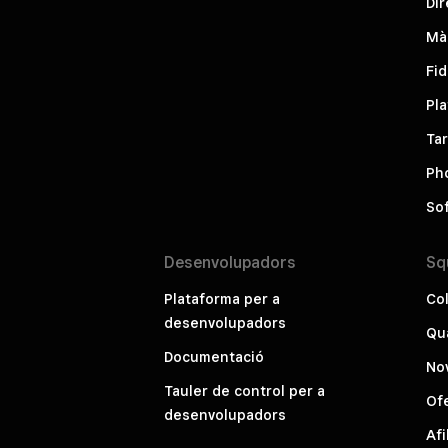
Dir
Mà
Fid
Pla
Tar
Ph
Sof
Desenvolupadors
Sq
Plataforma per a
Col
desenvolupadors
Qu
Documentació
No
Tauler de control per a
Ofe
desenvolupadors
Afi