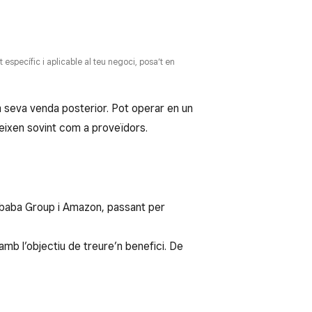
específic i aplicable al teu negoci, posa’t en
 seva venda posterior. Pot operar en un
eixen sovint com a proveïdors.
ibaba Group i Amazon, passant per
mb l’objectiu de treure’n benefici. De