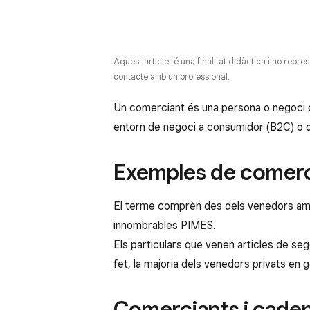
Aquest article té una finalitat didàctica i no repr
contacte amb un professional.
Un comerciant és una persona o negoci q
entorn de negoci a consumidor (B2C) o d
Exemples de comerc
El terme comprèn des dels venedors amb
innombrables PIMES.
Els particulars que venen articles de se
fet, la majoria dels venedors privats en
Comerciants i cade