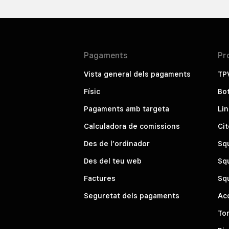
Pagaments
Pr
Vista general dels pagaments
TP
Físic
Bot
Pagaments amb targeta
Li
Calculadora de comissions
Ci
Des de l’ordinador
Squ
Des del teu web
Sq
Factures
Sq
Seguretat dels pagaments
Ac
To