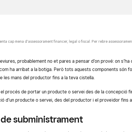
esenta cap mena d’assessorament financer, legal o fiscal. Per rebre assessorament 
eviures, probablement no et pares a pensar d’on prové: on s’ha 
 i com ha arribat a la botiga. Però tots aquests components són 
 les mans del productor fins a la teva cistella.
 procés de portar un producte o servei des de la concepció fin
ció d’un producte o servei, des del productor i el proveïdor fins 
 de subministrament