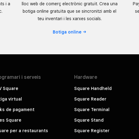
ts i a
lloc web de comerç electrònic gratuït. Crea una
Pay
c.
botiga online gratuïta que se sincronitzi amb el
se
teu inventari i les xarxes socials.
Botiga
online
ogramari i
serveis
Hardware
V Square
Square Handheld
iga virtual
Square Reader
nks de pagament
Square Terminal
tes Square
Square Stand
are per a restaurants
Square Register