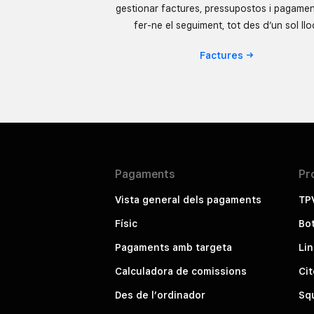
gestionar factures, pressupostos i pagamen
fer-ne el seguiment, tot des d’un sol llo
Factures
Pagaments
Pr
Vista general dels pagaments
TP
Físic
Bot
Pagaments amb targeta
Li
Calculadora de comissions
Ci
Des de l’ordinador
Squ