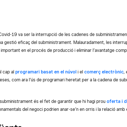
ovid-19 va ser la interrupció de les cadenes de subministrament
na gestió eficaç del subministrament. Malauradament, les interru
e important en el procés de producció i eliminar l’avantatge comp
l cap al
programari basat en el núvol
i el
comerç electrònic
,
reses, com ara l’ús de programari heretat per a la cadena de sub
e subministrament és el fet de garantir que hi hagi prou
oferta i
namentals del negoci podrien anar-se’n en orris i la relació amb e