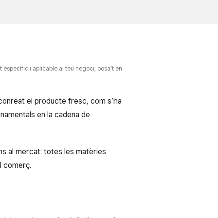
específic i aplicable al teu negoci, posa’t en
conreat el producte fresc, com s’ha
fonamentals en la cadena de
s al mercat: totes les matèries
al comerç.