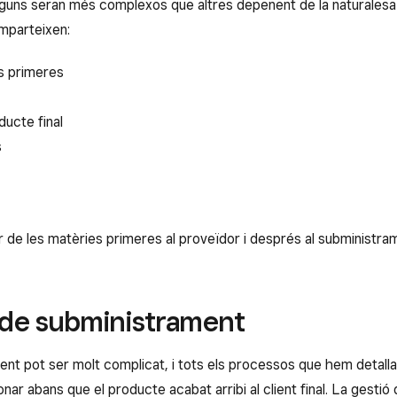
alguns seran més complexos que altres depenent de la naturalesa 
mparteixen:
s primeres
ducte final
s
 de les matèries primeres al proveïdor i després al subministra
 de subministrament
t pot ser molt complicat, i tots els processos que hem detallat, 
nar abans que el producte acabat arribi al client final. La gest