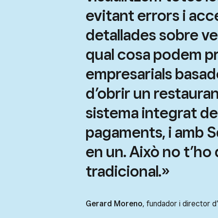
evitant errors i acc
detallades sobre ven
qual cosa podem p
empresarials basade
d’obrir un restaura
sistema integrat de 
pagaments, i amb S
en un. Això no t’ho
tradicional.»
Gerard Moreno
, fundador i director