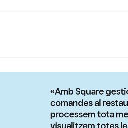
«Amb Square gesti
comandes al restaur
processem tota me
visualitzem totes l