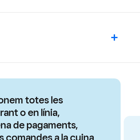
onem totes les
ant o en línia,
na de pagaments,
es comandes a la cuina