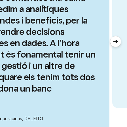
edim a analítiques
des i beneficis, per la
rendre decisions
s en dades. A l’hora
nt és fonamental tenir un
gestió i un altre de
quare els tenim tots dos
 dona un banc
 d’operacions, DELEITO