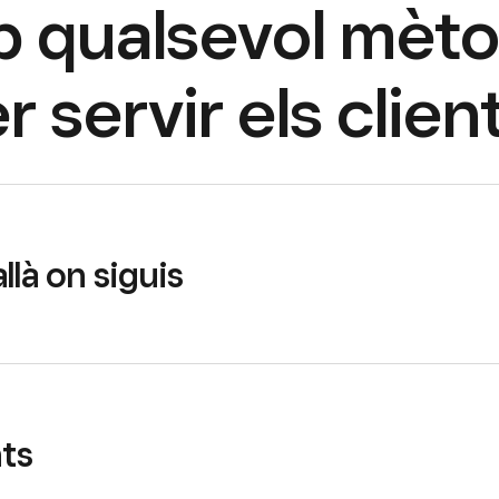
mb qualsevol mèt
r servir els clien
llà on siguis
nts