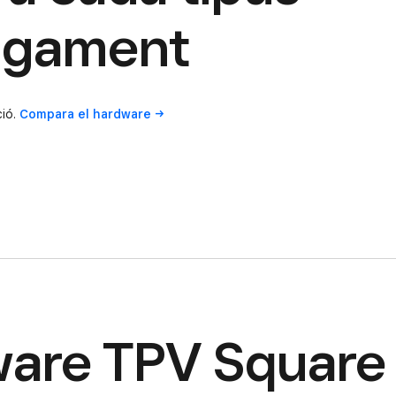
pagament
ció.
Compara el
hardware
tware TPV Square