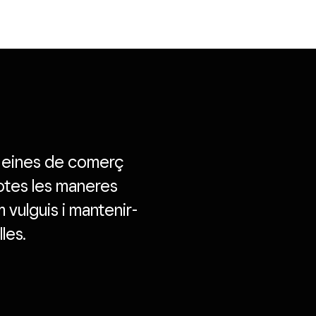
b eines de comerç
otes les maneres
 vulguis i mantenir-
les.