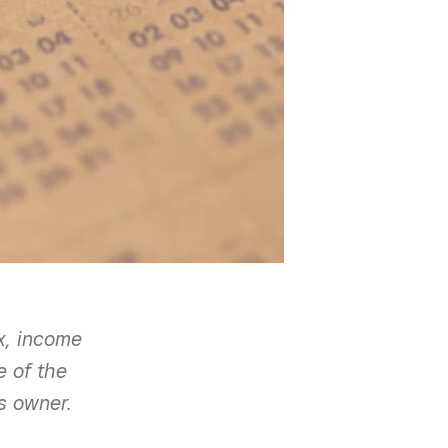
x, income
e of the
s owner.