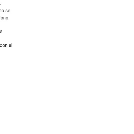
.
no se
fono.
e
con el