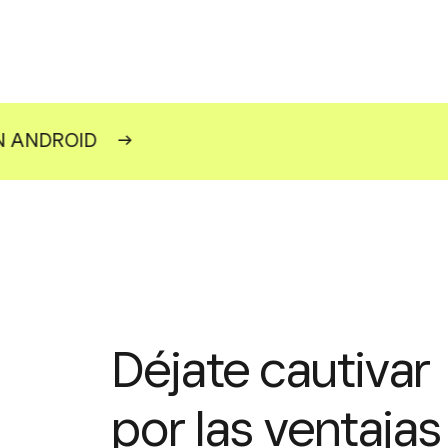
N ANDROID
→
Déjate cautivar
por las ventajas