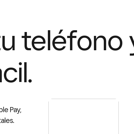
 teléfono y 
cil.
ple Pay,
ales.