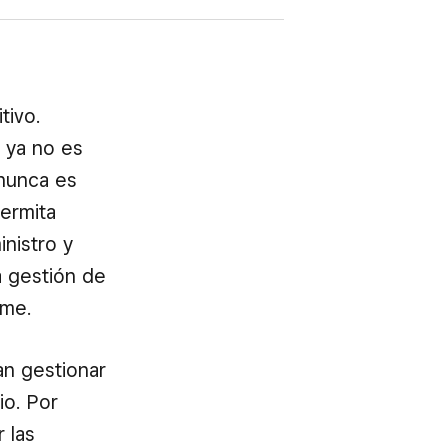
tivo.
 ya no es
 nunca es
ermita
inistro y
a gestión de
yme.
an gestionar
io. Por
 las