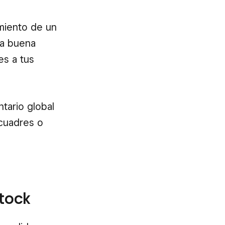
amiento de un
na buena
es a tus
ntario global
scuadres o
stock