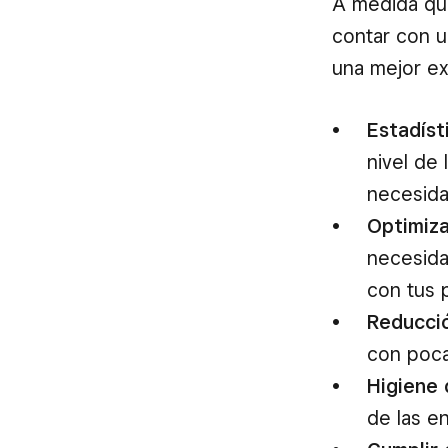
A medida qu
contar con u
una mejor ex
Estadíst
nivel de
necesida
Optimiz
necesida
con tus 
Reducci
con poca
Higiene 
de las e