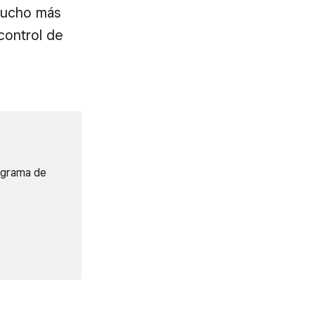
 mucho más
control de
rograma de