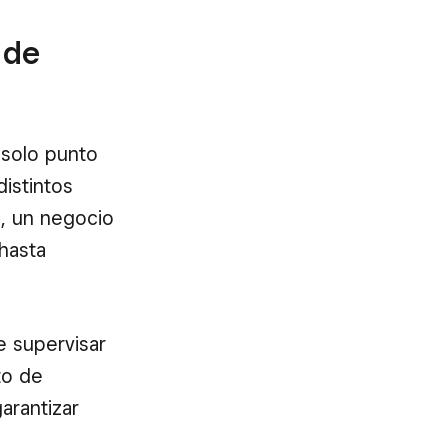
 de
 solo punto
distintos
o, un negocio
hasta
e supervisar
to de
arantizar