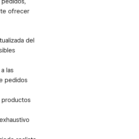
 pedidos,
te ofrecer
tualizada del
sibles
a las
de pedidos
 o productos
 exhaustivo