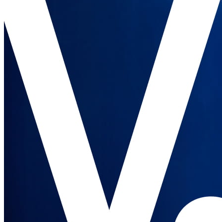
Square Reader
Accesoris
Equips i paquets
Hardware
Recursos
Centre d'aplicacions
Blog
Opinions d'altres negocis
Registre de funcions
Full de ruta
Centre d'ajuda
Comunitat Square
Contacta amb l'equip de vendes
Quant a Square
Descobrir