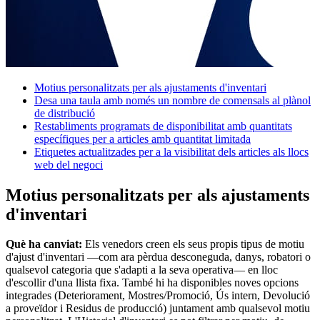
Vista general
Tipos
Cafeteries
Motius personalitzats per als ajustaments d'inventari
Desa una taula amb només un nombre de comensals al plànol
Fleca
de distribució
Restaurants
Restabliments programats de disponibilitat amb quantitats
específiques per a articles amb quantitat limitada
Bars i cerveseries
Etiquetes actualitzades per a la visibilitat dels articles als llocs
web del negoci
Descobrir
Motius personalitzats per als ajustaments
Vista general
d'inventari
Tipos
Què ha canviat:
Els venedors creen els seus propis tipus de motiu
d'ajust d'inventari —com ara pèrdua desconeguda, danys, robatori o
Roba i accessoris
qualsevol categoria que s'adapti a la seva operativa— en lloc
Mobles i articles per a la llar
d'escollir d'una llista fixa. També hi ha disponibles noves opcions
integrades (Deteriorament, Mostres/Promoció, Ús intern, Devolució
Cellers i licoreries
a proveïdor i Residus de producció) juntament amb qualsevol motiu