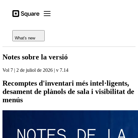
Open menu
Tipus d'activitat
Square
Open menu
Registre de funcions
Productes
Notes de la versió
Hardware
What's new
Preus
Notes sobre la versió
Recursos
Vol 7 | 2 de juliol de 2026 | v 7.14
Inicia la sessió
Recomptes d'inventari més intel·ligents,
Centre d'ajuda
desament de plànols de sala i visibilitat de
Proceso de pago
menús
Tipus d'activitat
Hostaleria
Comerços
Estètica i cura personal