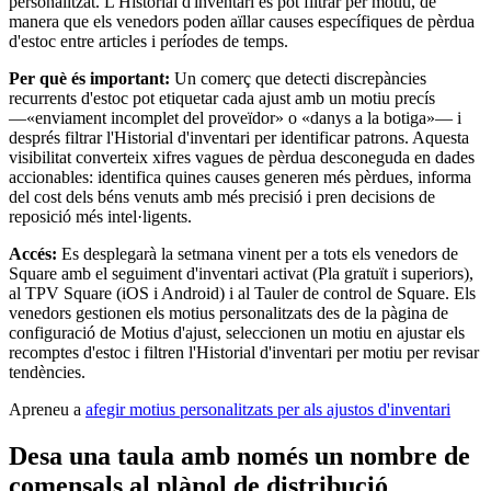
personalitzat. L'Historial d'inventari es pot filtrar per motiu, de
Supermercats i botigues d'alimentació
manera que els venedors poden aïllar causes específiques de pèrdua
d'estoc entre articles i períodes de temps.
Descobrir
Per què és important:
Un comerç que detecti discrepàncies
Vista general
recurrents d'estoc pot etiquetar cada ajust amb un motiu precís
—«enviament incomplet del proveïdor» o «danys a la botiga»— i
després filtrar l'Historial d'inventari per identificar patrons. Aquesta
Tipos
visibilitat converteix xifres vagues de pèrdua desconeguda en dades
accionables: identifica quines causes generen més pèrdues, informa
Centres d'estètica
del cost dels béns venuts amb més precisió i pren decisions de
reposició més intel·ligents.
Centres de manicura i pedicura
Perruqueries
Accés:
Es desplegarà la setmana vinent per a tots els venedors de
Square amb el seguiment d'inventari activat (Pla gratuït i superiors),
Centres de benestar
al TPV Square (iOS i Android) i al Tauler de control de Square. Els
venedors gestionen els motius personalitzats des de la pàgina de
Barberies
configuració de Motius d'ajust, seleccionen un motiu en ajustar els
recomptes d'estoc i filtren l'Historial d'inventari per motiu per revisar
Estudis de tatuatges i pírcings
tendències.
Descobrir
Apreneu a
afegir motius personalitzats per als ajustos d'inventari
Vista general
Desa una taula amb només un nombre de
comensals al plànol de distribució
Tipos