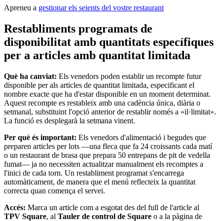
Square Kiosk
Apreneu a
gestionar els seients del vostre restaurant
Desenvolupadors i solucions
Restabliments programats de
disponibilitat amb quantitats específiques
Descobrir
per a articles amb quantitat limitada
Màrqueting
Square AI
Què ha canviat:
Els venedors poden establir un recompte futur
disponible per als articles de quantitat limitada, especificant el
Fidelització
nombre exacte que ha d'estar disponible en un moment determinat.
Aquest recompte es restableix amb una cadència única, diària o
Directori de clients
setmanal, substituint l'opció anterior de restablir només a «il·limitat».
La funció es desplegarà la setmana vinent.
Targetes regal
Photo Studio
Per què és important:
Els venedors d'alimentació i begudes que
preparen articles per lots —una fleca que fa 24 croissants cada matí
o un restaurant de brasa que prepara 50 entrepans de pit de vedella
Descobrir
fumat— ja no necessiten actualitzar manualment els recomptes a
l'inici de cada torn. Un restabliment programat s'encarrega
Gestió de torns
automàticament, de manera que el menú reflecteix la quantitat
correcta quan comença el servei.
Gestió de permisos i accessos
Accés:
Marca un article com a esgotat des del full de l'article al
Descobrir
TPV Square
, al
Tauler de control de Square
o a la pàgina de