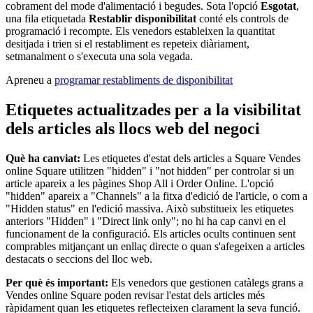
cobrament del mode d'alimentació i begudes. Sota l'opció
Esgotat
,
Plataforma per a desenvolupadors
una fila etiquetada
Restablir disponibilitat
conté els controls de
programació i recompte. Els venedors estableixen la quantitat
Centre d'aplicacions
desitjada i trien si el restabliment es repeteix diàriament,
setmanalment o s'executa una sola vegada.
No tens cap article a la cistella
Apreneu a
programar restabliments de disponibilitat
Compra hardware
Etiquetes actualitzades per a la visibilitat
dels articles als llocs web del negoci
Mostra la cistella
Què ha canviat:
Les etiquetes d'estat dels articles a Square Vendes
online Square utilitzen "hidden" i "not hidden" per controlar si un
Historial de comandes
article apareix a les pàgines Shop All i Order Online. L'opció
"hidden" apareix a "Channels" a la fitxa d'edició de l'article, o com a
"Hidden status" en l'edició massiva. Això substitueix les etiquetes
anteriors "Hidden" i "Direct link only"; no hi ha cap canvi en el
funcionament de la configuració. Els articles ocults continuen sent
comprables mitjançant un enllaç directe o quan s'afegeixen a articles
destacats o seccions del lloc web.
Per què és important:
Els venedors que gestionen catàlegs grans a
Vendes online Square poden revisar l'estat dels articles més
ràpidament quan les etiquetes reflecteixen clarament la seva funció.