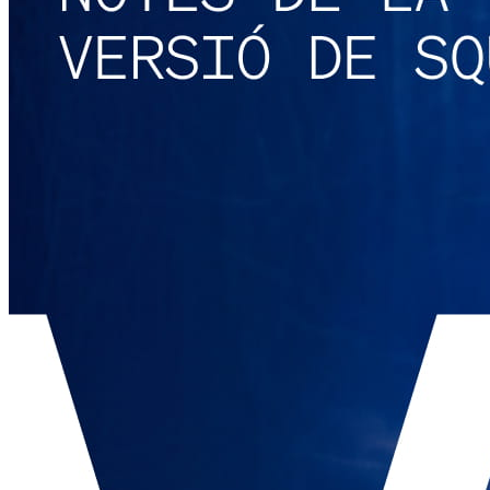
Serveis
Tots els tipus d'empreses
Productes
Pagaments
Clients
Personal
Desenvolupadors
Square Register
Square Terminal
Square Stand
Square Kiosk
Square Handheld