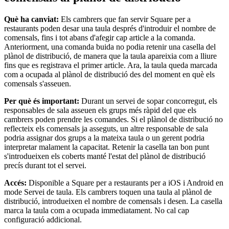
Llar i reparació
Què ha canviat:
Els cambrers que fan servir Square per a
restaurants poden desar una taula després d'introduir el nombre de
Festivals i esdeveniments
comensals, fins i tot abans d'afegir cap article a la comanda.
Anteriorment, una comanda buida no podia retenir una casella del
Centres de salut i clíniques
plànol de distribució, de manera que la taula apareixia com a lliure
fins que es registrava el primer article. Ara, la taula queda marcada
Professionals de la salut i el fitnes
com a ocupada al plànol de distribució des del moment en què els
comensals s'asseuen.
Descobrir
Per què és important:
Durant un servei de sopar concorregut, els
Solucions de pagament
responsables de sala asseuen els grups més ràpid del que els
cambrers poden prendre les comandes. Si el plànol de distribució no
Software de TPV
reflecteix els comensals ja asseguts, un altre responsable de sala
podria assignar dos grups a la mateixa taula o un gerent podria
Software de TPV per a hostaleria
interpretar malament la capacitat. Retenir la casella tan bon punt
Software de TPV per a comerços
s'introdueixen els coberts manté l'estat del plànol de distribució
precís durant tot el servei.
Software de TPV per a cites
Accés:
Disponible a Square per a restaurants per a iOS i Android en
Factures
mode Servei de taula. Els cambrers toquen una taula al plànol de
distribució, introdueixen el nombre de comensals i desen. La casella
Comandes online
marca la taula com a ocupada immediatament. No cal cap
Botiga virtual
configuració addicional.