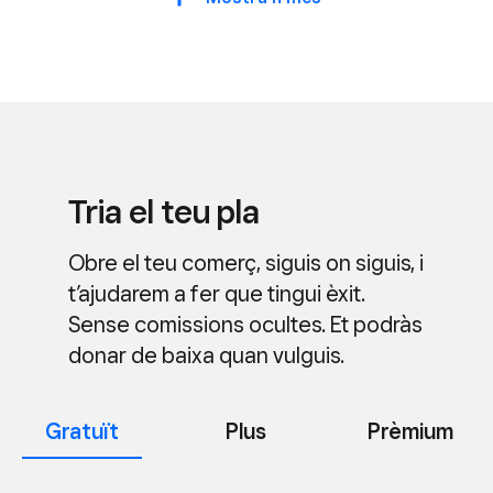
seguretat de dades (PCI)
Square compleix amb tots els estàndards de
la normativa de la PCI. La informació que
faciliten els clients queda encriptada als
nostres servidors.
Tria el teu pla
Transferències el següent dia feiner
Rebràs les transferències al teu compte
Obre el teu comerç, siguis on siguis, i
bancari el següent dia feiner.
t’ajudarem a fer que tingui èxit.
Sense comissions ocultes. Et podràs
donar de baixa quan vulguis.
Gratuït
Plus
Prèmium