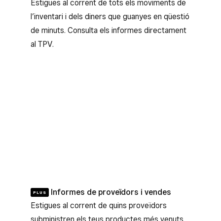
Vista prèvia del client
Estigues al corrent de tots els moviments de
PLUS
Consulta un resum de la informació i les notes
l’inventari i dels diners que guanyes en qüestió
dels clients quan els afegeixis al procés de
de minuts. Consulta els informes directament
pagament de la cistella.
al TPV.
Informes de proveïdors i vendes
PLUS
Estigues al corrent de quins proveïdors
subministren els teus productes més venuts