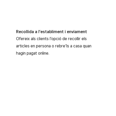
Gestió dels proveïdors
PLUS
Fes un seguiment de tota la informació de
contacte dels proveïdors en un mateix lloc
Recollida a l’establiment i enviament
perquè puguis tornar a demanar existències
Ofereix als clients l’opció de recollir els
com si res quan s’estiguin a punt d’esgotar.
articles en persona o rebre’ls a casa quan
hagin pagat online.
Categories dels articles
Organitza l’inventari per categories per trobar
el que necessites en un moment.
Compatibilitat amb SKU i GTIN
Afegeix codis GTIN i SKU als articles per
identificar i fer el seguiment de l’inventari en
un batre d’ulls.