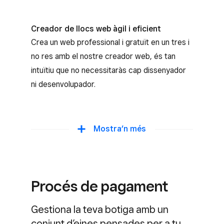
Photo Studio de Square
Creador de llocs web àgil i eficient
Fes servir Photo Studio de Square a
Crea un web professional i gratuït en un tres i
l’aplicació per obtenir imatges de productes
no res amb el nostre creador web, és tan
amb qualitat professional que es mostraran a
intuïtiu que no necessitaràs cap dissenyador
tots teus canals de venda.
ni desenvolupador.
Integració amb Instagram
Mostra’n més
Arriba a més clients a través de les xarxes
socials i configura el teu perfil d’Instagram
perquè puguin comprar directament des
Procés de pagament
d’allà.
Gestiona la teva botiga amb un
Sincronització automàtica
conjunt d’eines pensades per a tu.