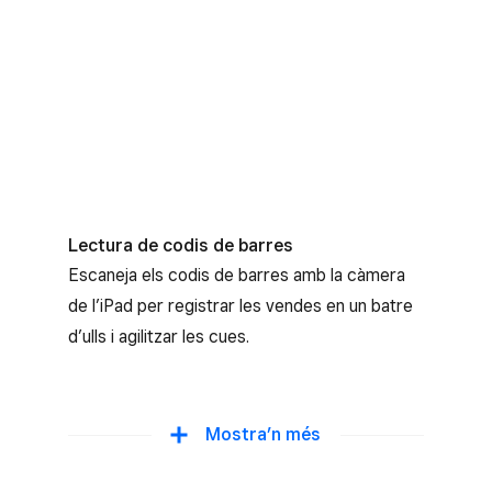
Lectura de codis de barres
Escaneja els codis de barres amb la càmera
de l’iPad per registrar les vendes en un batre
d’ulls i agilitzar les cues.
Devolucions entre punts de venda
Mostra’n més
PLUS
Deixa que els clients retornin un article a