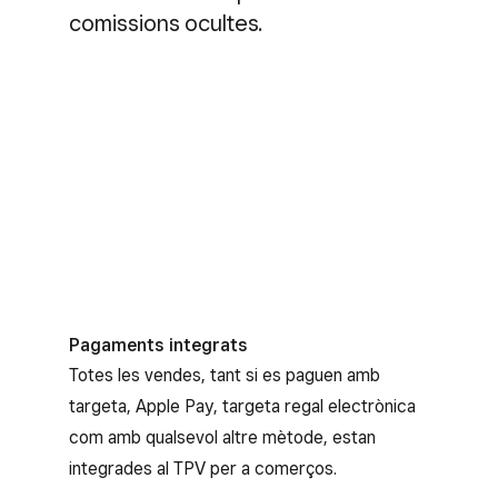
comissions ocultes.
Programació i publicació de torns
Fes seguiment de la disponibilitat de l’equip,
assigna torns i informa els empleats per
correu electrònic i mitjançant notificacions a
l’aplicació de Square per a equips sobre quan i
on els toca treballar.
Pagaments integrats
Totes les vendes, tant si es paguen amb
targeta, Apple Pay, targeta regal electrònica
com amb qualsevol altre mètode, estan
integrades al TPV per a comerços.