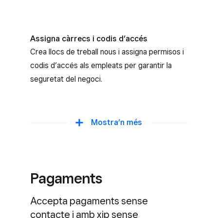
Assigna càrrecs i codis d’accés
Crea llocs de treball nous i assigna permisos i
codis d’accés als empleats per garantir la
seguretat del negoci.
Fes seguiment de les hores de feina dels
Mostra’n més
empleats
Els empleats registren l’entrada i la sortida
directament a l’Square Register o a través de
Pagaments
l’aplicació de Square per a equips. Pots
consultar les dades dels registres d’hores al
Accepta pagaments sense
Tauler de control de Square.
contacte i amb xip sense