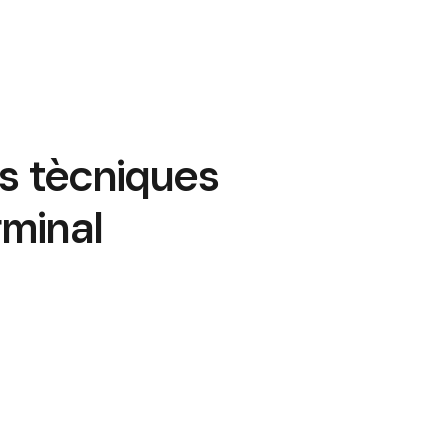
s tècniques
rminal
S’inclou amb l’Square Terminal