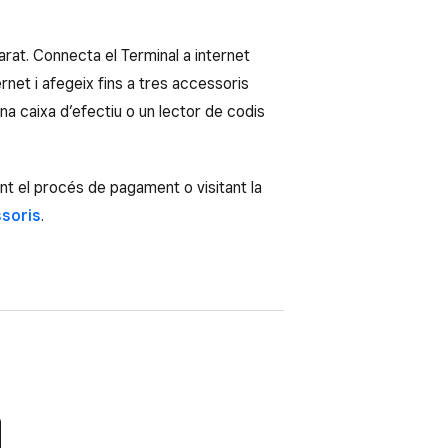
rat. Connecta el Terminal a internet
rnet i afegeix fins a tres accessoris
a caixa d’efectiu o un lector de codis
nt el procés de pagament o visitant la
soris
.
es amb xip i amb banda magnètica