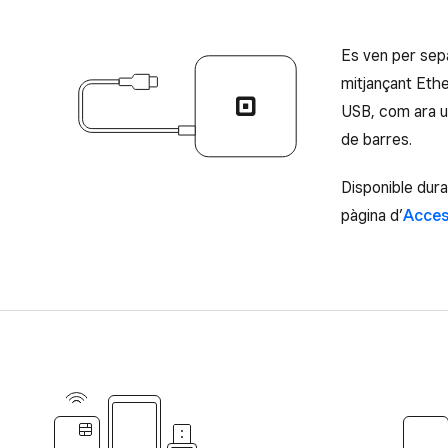
Hub per a l’Square Terminal (35 €)
Es ven per sepa
mitjançant Ethe
USB, com ara un
de barres.
Disponible dura
pàgina d’
Acces
Pagaments sense contacte (NFC)
Target