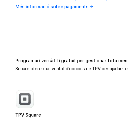
Més informació sobre
pagaments
Software per a l’Square Terminal
Programari versàtil i gratuït per gestionar tota me
Square ofereix un ventall d’opcions de TPV per ajudar-te a
TPV Square