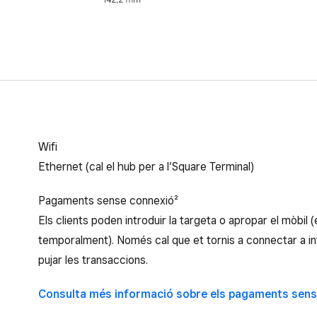
Connectivitat a internet de l’Square Terminal
Wifi
Ethernet (cal el hub per a l’Square Terminal)
Pagaments sense connexió²
Els clients poden introduir la targeta o apropar el mòbil
temporalment). Només cal que et tornis a connectar a in
pujar les transaccions.
Consulta més informació sobre els pagaments sen