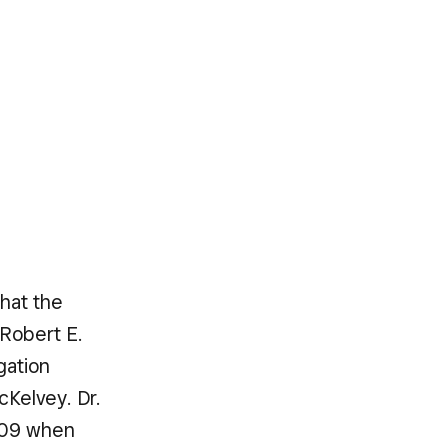
hat the
Robert E.
gation
Kelvey. Dr.
009 when