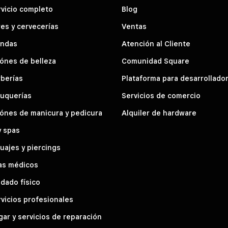
vicio completo
Blog
es y cervecerías
Ventas
endas
Atención al Cliente
ónes de belleza
Comunidad Square
berías
Plataforma para desarrollado
luquerías
Servicios de comercio
ónes de manicura y pedicura
Alquiler de hardware
y spas
uajes y piercings
as médicos
dado físico
vicios profesionales
ar y servicios de reparación