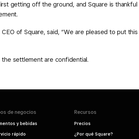
rst getting off the ground, and Square is thankful
vement.
 CEO of Square, said, “We are pleased to put this
the settlement are confidential.
pos de
negocios
Recursos
mentos y bebidas
Precios
vicio rápido
¿Por qué Square?