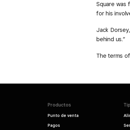
Square was fi
for his invol
Jack Dorsey,
behind us.”
The terms of 
Productos
Ti
Punto de venta
Ali
Pagos
Ser