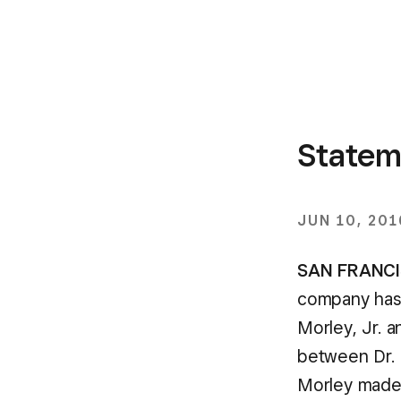
Stateme
JUN 10, 201
SAN FRANCI
company has 
Morley, Jr. a
between Dr. 
Morley made 