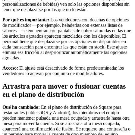
personalizaciones de bebidas) ven solo las opciones disponibles sin
tener que desplazarse por las que no lo están.
Hogar y reparación
Por qué es importante:
Los vendedores con decenas de opciones
Festivales, eventos y ferias
de modificador —por ejemplo, heladerías con extensas listas de
Centros de salud y clínicas
sabores— se encuentran con pantallas de cobro saturadas en las que
los artículos agotados aparecen mezclados con los disponibles. El
Profesionales de la salud y el deporte
personal tiene que desplazarse por las opciones no disponibles en
cada transacción para encontrar las que están en stock. Este ajuste
Descubrir
elimina esa fricción al desprioritizar automáticamente las opciones
agotadas.
Soluciones de pagos
Acceso:
El ajuste está desactivado de forma predeterminada; los
Software de TPV
vendedores lo activan por conjunto de modificadores.
Software de TPV para la hostelería
Arrastra para mover o fusionar cuentas
Software de TPV para comercios
en el plano de distribución
Software de TPV para citas
Qué ha cambiado:
En el plano de distribución de Square para
Facturas
restaurantes (tablets iOS y Android), los miembros del equipo
pueden mantener pulsada una mesa ocupada y arrastrarla hasta otra
Pedidos en línea
mesa para mover la cuenta. Si se arrastra a otra mesa ocupada,
Tienda virtual
aparecerá una confirmación de fusión. Se requiere una contraseña o
un permiso para mover la cuenta de otro miembro del equipo.