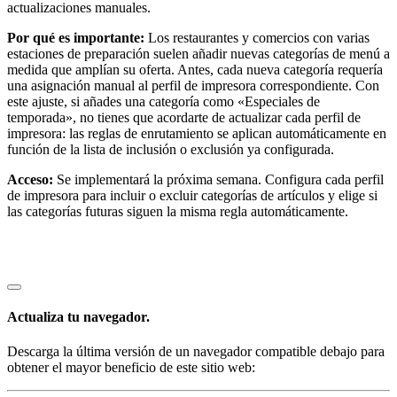
actualizaciones manuales.
Plataforma para desarrolladores
Por qué es importante:
Los restaurantes y comercios con varias
Centro de aplicaciones
estaciones de preparación suelen añadir nuevas categorías de menú a
medida que amplían su oferta. Antes, cada nueva categoría requería
una asignación manual al perfil de impresora correspondiente. Con
No hay artículos en tu carrito
este ajuste, si añades una categoría como «Especiales de
temporada», no tienes que acordarte de actualizar cada perfil de
Ver dispositivos
impresora: las reglas de enrutamiento se aplican automáticamente en
función de la lista de inclusión o exclusión ya configurada.
Acceso:
Se implementará la próxima semana. Configura cada perfil
Ver carrito
de impresora para incluir o excluir categorías de artículos y elige si
las categorías futuras siguen la misma regla automáticamente.
Historial de pedidos
Actualiza tu navegador.
Descarga la última versión de un navegador compatible debajo para
obtener el mayor beneficio de este sitio web: