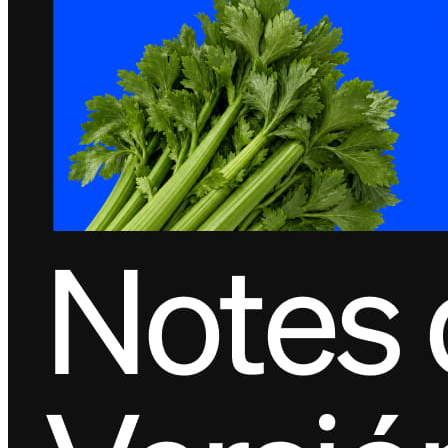
Square Reader
Accesorios
Kits
Todos los dispositivos
Recursos
Centro de aplicaciones
Blog
Opiniones de negocios
Registro de funciones
Hoja de ruta
Centro de ayuda
Comunidad Square
Contacta con el equipo de Ventas
Acerca de Square
Descubrir