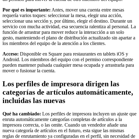
Square Kiosk
Por qué es importante:
Antes, mover una cuenta entre mesas
Desarrolladores y soluciones
requería varios toques: seleccionar la mesa, elegir una acción,
seleccionar una sección y, por último, elegir el destino. Durante un
Descubrir
servicio con mucha actividad, esa secuencia ralentiza al personal. La
función de arrastrar para mover reduce la interacción a un solo
gesto, manteniendo el plano de distribución actualizado sin apartar a
Marketing
los miembros del equipo de la atención a los clientes.
Square AI
Acceso:
Disponible en Square para restaurantes en tablets iOS y
Fidelización
Android. Los miembros del equipo con el permiso correspondiente
pueden mantener pulsada cualquier mesa ocupada y arrastrarla para
Directorio de clientes
mover o fusionar la cuenta.
Tarjetas regalo
Los perfiles de impresora dirigen las
Editor de fotos
categorías de artículos automáticamente,
Descubrir
incluidas las nuevas
Gestión de turnos
Qué ha cambiado:
Los perfiles de impresora incluyen un ajuste que
enruta automáticamente categorías completas de artículos a la
Gestión de permisos y accesos
impresora correcta, o las omite. Cuando un vendedor añade una
nueva categoría de artículos en el futuro, esta sigue las mismas
Descubrir
reglas de enrutamiento ya configuradas en el perfil, sin necesidad de