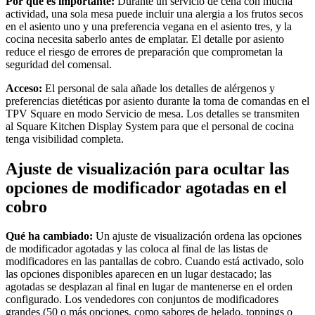
Por qué es importante:
Durante un servicio de cena con mucha
Tiendas de alimentación y supermercados
actividad, una sola mesa puede incluir una alergia a los frutos secos
en el asiento uno y una preferencia vegana en el asiento tres, y la
Descubrir
cocina necesita saberlo antes de emplatar. El detalle por asiento
reduce el riesgo de errores de preparación que comprometan la
Vista general
seguridad del comensal.
Acceso:
El personal de sala añade los detalles de alérgenos y
Tipos
preferencias dietéticas por asiento durante la toma de comandas en el
TPV Square en modo Servicio de mesa. Los detalles se transmiten
Centros de estética
al Square Kitchen Display System para que el personal de cocina
tenga visibilidad completa.
Centros de manicura y pedicura
Peluquerías
Ajuste de visualización para ocultar las
Spas
opciones de modificador agotadas en el
cobro
Barberías
Estudios de tatuaje y piercings
Qué ha cambiado:
Un ajuste de visualización ordena las opciones
de modificador agotadas y las coloca al final de las listas de
Descubrir
modificadores en las pantallas de cobro. Cuando está activado, solo
las opciones disponibles aparecen en un lugar destacado; las
Vista general
agotadas se desplazan al final en lugar de mantenerse en el orden
configurado. Los vendedores con conjuntos de modificadores
grandes (50 o más opciones, como sabores de helado, toppings o
Tipos