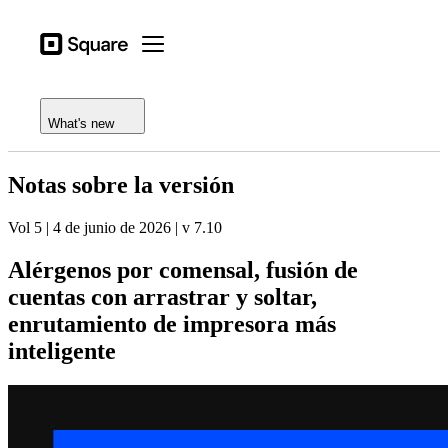
Open menu
Tipos de actividad
Square
Open menu
Registro de funciones
Productos
Notas de la versión
Dispositivos
What's new
Precios
Notas sobre la versión
Recursos
Vol 5 | 4 de junio de 2026 | v 7.10
Iniciar sesión
Alérgenos por comensal, fusión de
Centro de ayuda
cuentas con arrastrar y soltar,
Proceso de pago
enrutamiento de impresora más
Tipos de actividad
inteligente
Hostelería
Comercios
Estética y cuidado personal