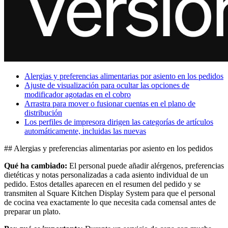
Vista general
Tipos
Cafeterías
Panaderías
Alergias y preferencias alimentarias por asiento en los pedidos
Ajuste de visualización para ocultar las opciones de
Restaurantes
modificador agotadas en el cobro
Arrastra para mover o fusionar cuentas en el plano de
Bares y cervecerías
distribución
Los perfiles de impresora dirigen las categorías de artículos
Descubrir
automáticamente, incluidas las nuevas
Vista general
## Alergias y preferencias alimentarias por asiento en los pedidos
Tipos
Qué ha cambiado:
El personal puede añadir alérgenos, preferencias
dietéticas y notas personalizadas a cada asiento individual de un
pedido. Estos detalles aparecen en el resumen del pedido y se
Ropa y acesorios
transmiten al Square Kitchen Display System para que el personal
Muebles y artículos para el hogar
de cocina vea exactamente lo que necesita cada comensal antes de
preparar un plato.
Vinotecas y licorerías