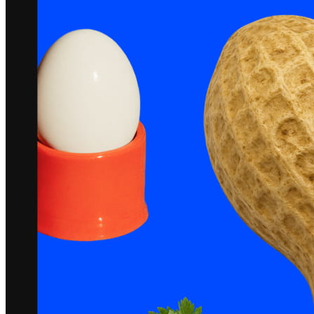
Servicios
Todos los tipos de actividad
Productos
Pagos
Clientes
Personal
Desarrolladores
Square Register
Square Terminal
Square Stand
Square Kiosk
Square Handheld