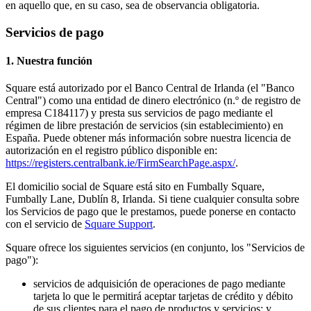
en aquello que, en su caso, sea de observancia obligatoria.
Square Reader
Servicios de pago
Accesorios
1. Nuestra función
Kits
Square está autorizado por el Banco Central de Irlanda (el "Banco
Todos los dispositivos
Central") como una entidad de dinero electrónico (n.º de registro de
empresa C184117) y presta sus servicios de pago mediante el
Recursos
régimen de libre prestación de servicios (sin establecimiento) en
España. Puede obtener más información sobre nuestra licencia de
Centro de aplicaciones
autorización en el registro público disponible en:
https://registers.centralbank.ie/FirmSearchPage.aspx/
.
Blog
Opiniones de negocios
El domicilio social de Square está sito en Fumbally Square,
Registro de funciones
Fumbally Lane, Dublín 8, Irlanda. Si tiene cualquier consulta sobre
los Servicios de pago que le prestamos, puede ponerse en contacto
Hoja de ruta
con el servicio de
Square Support
.
Centro de ayuda
Comunidad Square
Square ofrece los siguientes servicios (en conjunto, los "Servicios de
pago"):
Contacta con el equipo de Ventas
Acerca de Square
servicios de adquisición de operaciones de pago mediante
tarjeta lo que le permitirá aceptar tarjetas de crédito y débito
Descubrir
de sus clientes para el pago de productos y servicios; y