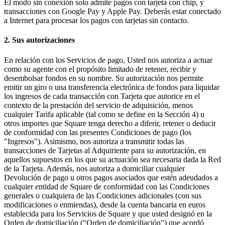
El modo sin conexión solo admite pagos con tarjeta con chip, y
Square Kiosk
transacciones con Google Pay y Apple Pay. Deberás estar conectado
a Internet para procesar los pagos con tarjetas sin contacto.
Desarrolladores y soluciones
2. Sus autorizaciones
Descubrir
En relación con los Servicios de pago, Usted nos autoriza a actuar
Marketing
como su agente con el propósito limitado de retener, recibir y
Square AI
desembolsar fondos en su nombre. Su autorización nos permite
emitir un giro o una transferencia electrónica de fondos para liquidar
Fidelización
los ingresos de cada transacción con Tarjeta que autorice en el
contexto de la prestación del servicio de adquisición, menos
Directorio de clientes
cualquier Tarifa aplicable (tal como se define en la Sección 4) u
otros importes que Square tenga derecho a diferir, retener o deducir
Tarjetas regalo
de conformidad con las presentes Condiciones de pago (los
Editor de fotos
"Ingresos"). Asimismo, nos autoriza a transmitir todas las
transacciones de Tarjetas al Adquiriente para su autorización, en
aquellos supuestos en los que su actuación sea necesaria dada la Red
Descubrir
de la Tarjeta. Además, nos autoriza a domiciliar cualquier
Devolución de pago u otros pagos asociados que estén adeudados a
Gestión de turnos
cualquier entidad de Square de conformidad con las Condiciones
Gestión de permisos y accesos
generales o cualquiera de las Condiciones adicionales (con sus
modificaciones o enmiendas), desde la cuenta bancaria en euros
establecida para los Servicios de Square y que usted designó en la
Descubrir
Orden de domiciliación ("Orden de domiciliación") que acordó