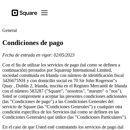
Tipos de actividad
Square
Open menu
Productos
General
Dispositivos
Condiciones de pago
Precios
Recursos
Fecha de entrada en vigor: 02/05/2023
Con el fin de utilizar los servicios de pago (tal como se definen a
Iniciar sesión
continuación) prestados por Squareup International Limited,
sociedad constituida en Irlanda con número de identificación fiscal
Centro de ayuda
3426675NH y con domicilio social en 70 Sir John Rogerson"s
Quay , Dublín 2, Irlanda, inscrita en el Registro Mercantil de Irlanda
Proceso de pago
con el número 583287 ("Square", "nosotros", "nuestro" o "nos"),
Ssted se compromete a aceptar las presentes condiciones adicionales
Tipos de actividad
(las "Condiciones de pago") a las Condiciones Generales del
Hostelería
servicio de Square (las “Condiciones Generales”) y cualquier otra
condición específica de los Servicios (tal como se definen en las
Comercios
Condiciones Generales) que utilice (las "Condiciones Particulares").
Estética y cuidado personal
En el caso de que Usted esté contratando los servicios de pago (tal