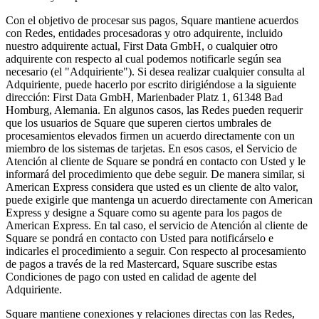
Tiendas de alimentación y supermercados
Con el objetivo de procesar sus pagos, Square mantiene acuerdos
con Redes, entidades procesadoras y otro adquirente, incluido
Descubrir
nuestro adquirente actual, First Data GmbH, o cualquier otro
adquirente con respecto al cual podemos notificarle según sea
Vista general
necesario (el "Adquiriente"). Si desea realizar cualquier consulta al
Adquiriente, puede hacerlo por escrito dirigiéndose a la siguiente
Tipos
dirección: First Data GmbH, Marienbader Platz 1, 61348 Bad
Homburg, Alemania. En algunos casos, las Redes pueden requerir
Centros de estética
que los usuarios de Square que superen ciertos umbrales de
procesamientos elevados firmen un acuerdo directamente con un
Centros de manicura y pedicura
miembro de los sistemas de tarjetas. En esos casos, el Servicio de
Atención al cliente de Square se pondrá en contacto con Usted y le
Peluquerías
informará del procedimiento que debe seguir. De manera similar, si
Spas
American Express considera que usted es un cliente de alto valor,
puede exigirle que mantenga un acuerdo directamente con American
Barberías
Express y designe a Square como su agente para los pagos de
American Express. En tal caso, el servicio de Atención al cliente de
Estudios de tatuaje y piercings
Square se pondrá en contacto con Usted para notificárselo e
indicarles el procedimiento a seguir. Con respecto al procesamiento
Descubrir
de pagos a través de la red Mastercard, Square suscribe estas
Condiciones de pago con usted en calidad de agente del
Vista general
Adquiriente.
Square mantiene conexiones y relaciones directas con las Redes,
Tipos