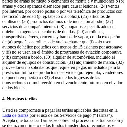
partes de armas de fuego o elementos de montaje y municiones o (b)
armas y otros aparatos diseñados para causar lesiones, (24) ventas
por Internet, por correo postal o por vía telefónica de productos con
restricción de edad (p. ej. tabaco o alcohol), (25) artículos de
ocultismo, (26) productos dañinos o de incitación al odio, (27)
servicios de acompañamiento, (28) abogados especializados en
quiebras o agencias de cobros de deudas, (29) aerolíneas,
transportistas aéreos, cruceros y barcos de vapor, con la excepción
de (a) pequeñas aerolíneas de vuelos chárter que (i) solo usen
aviones de hélice pequeños con menos de 15 asientos por aeronave
y (ii) no se usen en el ámbito de programas de aviación corporativa
y (b) compras a bordo, (30) alquiler de automóviles, incluido el
alquiler de equipos de construcción, (31) alojamiento de marca, (32)
proveedores no solicitados que requieren pagos inmediatos para la
prestación futura de productos o servicios (por ejemplo, vendedores
de puerta en puerta) o (33) el uso de los ingresos de las
transacciones como inversión en el vencimiento futuro o en el valor
de los bienes.
4. Nuestras tarifas
Usted se compromete a pagar las tarifas aplicables descritas en la
Lista de tarifas
por el uso de los Servicios de pago ("Tarifas").
Acepta que todas las Tarifas se cobren al procesar una transacción y
se deduzcan primero de los fondos transferidos o recaudados y