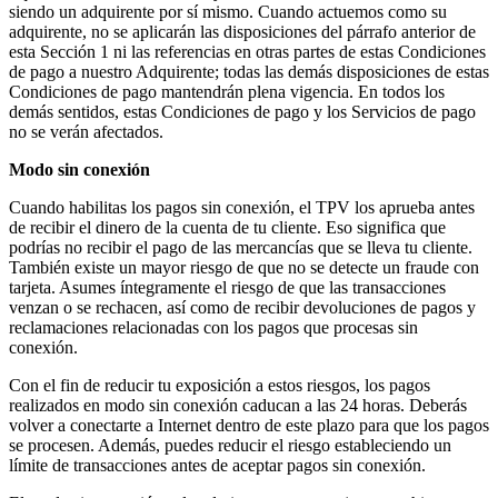
siendo un adquirente por sí mismo. Cuando actuemos como su
adquirente, no se aplicarán las disposiciones del párrafo anterior de
Hogar y reparación
esta Sección 1 ni las referencias en otras partes de estas Condiciones
de pago a nuestro Adquirente; todas las demás disposiciones de estas
Festivales, eventos y ferias
Condiciones de pago mantendrán plena vigencia. En todos los
Centros de salud y clínicas
demás sentidos, estas Condiciones de pago y los Servicios de pago
no se verán afectados.
Profesionales de la salud y el deporte
Modo sin conexión
Descubrir
Cuando habilitas los pagos sin conexión, el TPV los aprueba antes
de recibir el dinero de la cuenta de tu cliente. Eso significa que
Soluciones de pagos
podrías no recibir el pago de las mercancías que se lleva tu cliente.
También existe un mayor riesgo de que no se detecte un fraude con
Software de TPV
tarjeta. Asumes íntegramente el riesgo de que las transacciones
Software de TPV para la hostelería
venzan o se rechacen, así como de recibir devoluciones de pagos y
reclamaciones relacionadas con los pagos que procesas sin
Software de TPV para comercios
conexión.
Software de TPV para citas
Con el fin de reducir tu exposición a estos riesgos, los pagos
realizados en modo sin conexión caducan a las 24 horas. Deberás
Facturas
volver a conectarte a Internet dentro de este plazo para que los pagos
Pedidos en línea
se procesen. Además, puedes reducir el riesgo estableciendo un
límite de transacciones antes de aceptar pagos sin conexión.
Tienda virtual