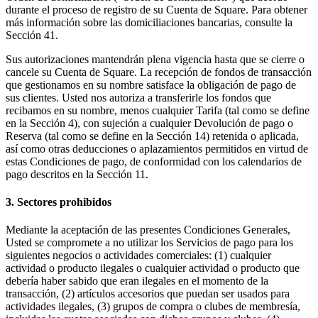
durante el proceso de registro de su Cuenta de Square. Para obtener
Plataforma para desarrolladores
más información sobre las domiciliaciones bancarias, consulte la
Sección 41.
Centro de aplicaciones
Sus autorizaciones mantendrán plena vigencia hasta que se cierre o
cancele su Cuenta de Square. La recepción de fondos de transacción
No hay artículos en tu carrito
que gestionamos en su nombre satisface la obligación de pago de
sus clientes. Usted nos autoriza a transferirle los fondos que
Ver dispositivos
recibamos en su nombre, menos cualquier Tarifa (tal como se define
en la Sección 4), con sujeción a cualquier Devolución de pago o
Reserva (tal como se define en la Sección 14) retenida o aplicada,
así como otras deducciones o aplazamientos permitidos en virtud de
Ver carrito
estas Condiciones de pago, de conformidad con los calendarios de
pago descritos en la Sección 11.
Historial de pedidos
3. Sectores prohibidos
Mediante la aceptación de las presentes Condiciones Generales,
Usted se compromete a no utilizar los Servicios de pago para los
siguientes negocios o actividades comerciales: (1) cualquier
actividad o producto ilegales o cualquier actividad o producto que
debería haber sabido que eran ilegales en el momento de la
transacción, (2) artículos accesorios que puedan ser usados para
actividades ilegales, (3) grupos de compra o clubes de membresía,