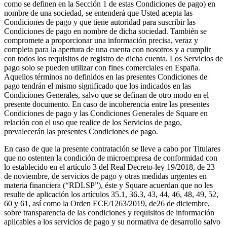
como se definen en la Sección 1 de estas Condiciones de pago) en
Servicios
nombre de una sociedad, se entenderá que Usted acepta las
Condiciones de pago y que tiene autoridad para suscribir las
Condiciones de pago en nombre de dicha sociedad. También se
Todos los tipos de actividad
compromete a proporcionar una información precisa, veraz y
completa para la apertura de una cuenta con nosotros y a cumplir
Productos
con todos los requisitos de registro de dicha cuenta. Los Servicios de
Pagos
pago solo se pueden utilizar con fines comerciales en España.
Aquellos términos no definidos en las presentes Condiciones de
Clientes
pago tendrán el mismo significado que los indicados en las
Condiciones Generales, salvo que se definan de otro modo en el
Personal
presente documento. En caso de incoherencia entre las presentes
Condiciones de pago y las Condiciones Generales de Square en
Desarrolladores
relación con el uso que realice de los Servicios de pago,
prevalecerán las presentes Condiciones de pago.
En caso de que la presente contratación se lleve a cabo por Titulares
Square Register
que no ostenten la condición de microempresa de conformidad con
lo establecido en el artículo 3 del Real Decreto-ley 19/2018, de 23
Square Terminal
de noviembre, de servicios de pago y otras medidas urgentes en
materia financiera (“RDLSP”), éste y Square acuerdan que no les
Square Stand
resulte de aplicación los artículos 35.1, 36.3, 43, 44, 46, 48, 49, 52,
60 y 61, así como la Orden ECE/1263/2019, de26 de diciembre,
Square Kiosk
sobre transparencia de las condiciones y requisitos de información
aplicables a los servicios de pago y su normativa de desarrollo salvo
Square Handheld