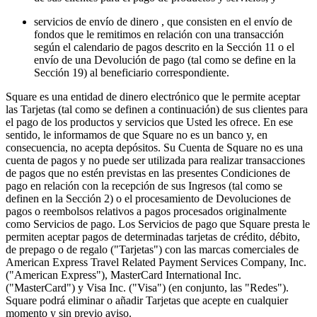
servicios de envío de dinero , que consisten en el envío de
Vista general
fondos que le remitimos en relación con una transacción
según el calendario de pagos descrito en la Sección 11 o el
Tipos
envío de una Devolución de pago (tal como se define en la
Sección 19) al beneficiario correspondiente.
Cafeterías
Square es una entidad de dinero electrónico que le permite aceptar
Panaderías
las Tarjetas (tal como se definen a continuación) de sus clientes para
el pago de los productos y servicios que Usted les ofrece. En ese
Restaurantes
sentido, le informamos de que Square no es un banco y, en
Bares y cervecerías
consecuencia, no acepta depósitos. Su Cuenta de Square no es una
cuenta de pagos y no puede ser utilizada para realizar transacciones
de pagos que no estén previstas en las presentes Condiciones de
Descubrir
pago en relación con la recepción de sus Ingresos (tal como se
definen en la Sección 2) o el procesamiento de Devoluciones de
Vista general
pagos o reembolsos relativos a pagos procesados originalmente
como Servicios de pago. Los Servicios de pago que Square presta le
Tipos
permiten aceptar pagos de determinadas tarjetas de crédito, débito,
de prepago o de regalo ("Tarjetas") con las marcas comerciales de
Ropa y acesorios
American Express Travel Related Payment Services Company, Inc.
("American Express"), MasterCard International Inc.
Muebles y artículos para el hogar
("MasterCard") y Visa Inc. ("Visa") (en conjunto, las "Redes").
Square podrá eliminar o añadir Tarjetas que acepte en cualquier
Vinotecas y licorerías
momento y sin previo aviso.