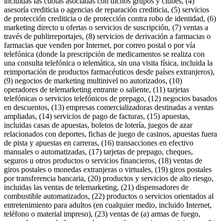
incluidas las cuotas asociadas con dichos grupos y clubes, (4)
asesoría crediticia o agencias de reparación crediticia, (5) servicios
de protección crediticia o de protección contra robo de identidad, (6)
marketing directo u ofertas o servicios de suscripción, (7) ventas a
través de publirreportajes, (8) servicios de derivación a farmacias o
farmacias que venden por Internet, por correo postal o por vía
telefónica (donde la prescripción de medicamentos se realiza con
una consulta telefónica o telemática, sin una visita física, incluida la
reimportación de productos farmacéuticos desde países extranjeros),
(9) negocios de marketing multinivel no autorizados, (10)
operadores de telemarketing entrante o saliente, (11) tarjetas
telefónicas o servicios telefónicos de prepago, (12) negocios basados
en descuentos, (13) empresas comercializadoras destinadas a ventas
ampliadas, (14) servicios de pago de facturas, (15) apuestas,
incluidas casas de apuestas, boletos de lotería, juegos de azar
relacionados con deportes, fichas de juego de casinos, apuestas fuera
de pista y apuestas en carreras, (16) transacciones en efectivo
manuales o automatizadas, (17) tarjetas de prepago, cheques,
seguros u otros productos o servicios financieros, (18) ventas de
giros postales o monedas extranjeras o virtuales, (19) giros postales
por transferencia bancaria, (20) productos y servicios de alto riesgo,
incluidas las ventas de telemarketing, (21) dispensadores de
combustible automatizados, (22) productos o servicios orientados al
entretenimiento para adultos (en cualquier medio, incluido Internet,
teléfono o material impreso), (23) ventas de (a) armas de fuego,