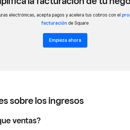
plifica la facturación de tu neg
uras electrónicas, acepta pagos y acelera tus cobros con el
pro
facturación
de Square
Empieza ahora
s sobre los ingresos
que ventas?