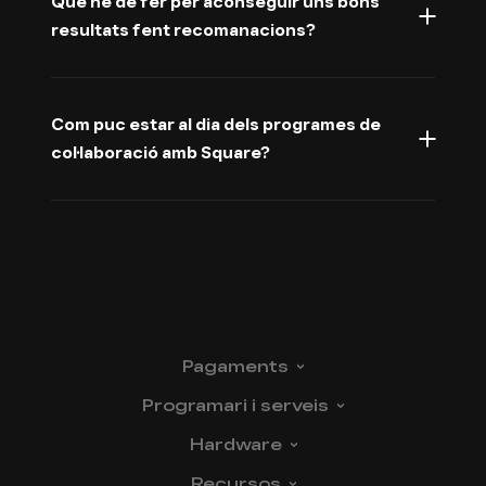
Què he de fer per aconseguir uns bons
resultats fent recomanacions?
Com puc estar al dia dels programes de
col·laboració amb Square?
Pagaments
Programari i
serveis
Hardware
Recursos