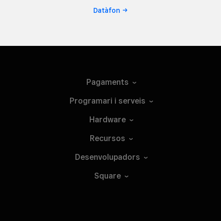
Datàfon
Pagaments
Programari i
serveis
Hardware
Recursos
Desenvolupadors
Square