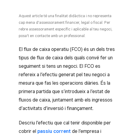
Aquest article té una finalitat didàctica i no representa
cap mena d’assessorament financer, legal o fiscal. Per
rebre assessorament específic i aplicable al teu negoci,
posa’t en contacte amb un professional.
El flux de caixa operatiu (FCO) és un dels tres
tipus de flux de caixa dels quals convé fer un
seguiment si tens un negoci. El FCO es
refereix a l’efectiu generat pel teu negoci a
mesura que fas les operacions diàries. És la
primera partida que s’introdueix a l’estat de
fluxos de caixa, juntament amb els ingressos
d’activitats d’inversió i finançament.
Descriu l’efectiu que cal tenir disponible per
cobrir el
passiu corrent
de l’empresa i