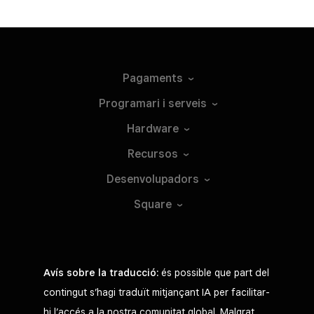
Pagaments
Programari i
serveis
Hardware
Recursos
Desenvolupadors
Square
Avís sobre la traducció:
és possible que part del
contingut s’hagi traduït mitjançant IA per facilitar-
hi l’accés a la nostra comunitat global. Malgrat