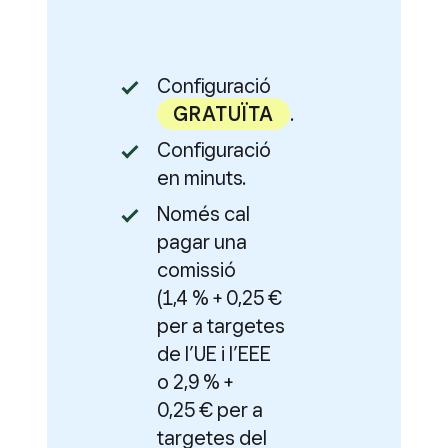
Configuració
GRATUÏTA
.
Configuració
en minuts.
Només cal
pagar una
comissió
(1,4 % + 0,25 €
per a targetes
de l’UE i l’EEE
o 2,9 % +
0,25 € per a
targetes del