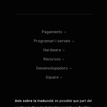
Tap to Pay a iPhone
Pagaments
Accepta pagaments sense contacte
directament des del mòbil.
Programari i
serveis
Més
informació
Hardware
Recursos
Desenvolupadors
Requereix un iPad amb iOS 17.1 o posterior
Square
Avís sobre la traducció:
és possible que part del