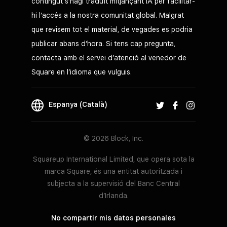
contingut s’hagi traduït mitjançant IA per facilitar-
hi l’accés a la nostra comunitat global. Malgrat
que revisem tot el material, de vegades es podria
publicar abans d’hora. Si tens cap pregunta,
Square Stand (USB-C)
contacta amb el servei d’atenció al venedor de
Converteix el teu iPad en un TPV
Square en l’idioma que vulguis.
Més
informació
Espanya (Català)
Requereix un iPad amb iOS 17.1 o posterior
© 2026 Block, Inc.
Squareup International Limited, que opera sota la
marca Square, és una entitat autoritzada i
subjecta a la supervisió del Banc Central
d’Irlanda.
No compartir mis datos personales