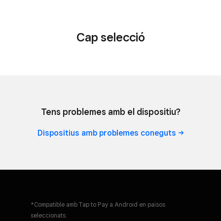
Cap selecció
Tap to Pay a Android*
Accepta pagaments sense contacte
només amb el telèfon.
Tens problemes amb el dispositiu?
Més
informació
Dispositius amb problemes
coneguts
Tap to Pay a Android
Accepta pagaments sense contacte
*Compatible amb Tap to Pay a Android en països
només amb el telèfon.
seleccionats.
Més
informació