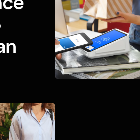
nce
o
an