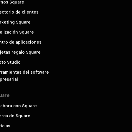
rnos Square
ectorio de clientes
rketing Square
elización Square
tro de aplicaciones
jetas regalo Square
oto Studio
rramientas del software
presarial
uare
labora con Square
erca de Square
icias