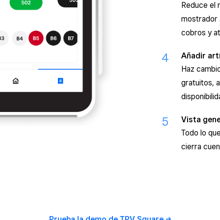
Reduce el 
mostrador a
cobros y a
4
Añadir art
Haz cambios
gratuitos, 
disponibilid
5
Vista gene
Todo lo que
cierra cuen
Prueba la demo de
TPV Square