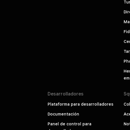
Tu
Dir
Ma
Fid
Cen
Tar
Ph
He
em
Desarrolladores
Sq
Plataforma para desarrolladores
Co
Documentación
Ac
Panel de control para
Not