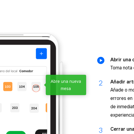
Abrir una 
Toma nota 
2
Añadir art
Abre una nueva
mesa
Añade o mod
errores en 
de inmedia
experiencia
3
Cerrar un