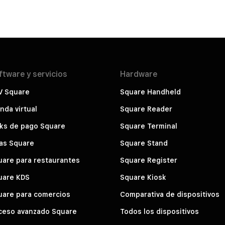
ftware y
servicios
Hardware
V Square
Square Handheld
nda virtual
Square Reader
nks de pago Square
Square Terminal
as Square
Square Stand
uare para restaurantes
Square Register
uare KDS
Square Kiosk
uare para comercios
Comparativa de dispositivos
ceso avanzado Square
Todos los dispositivos