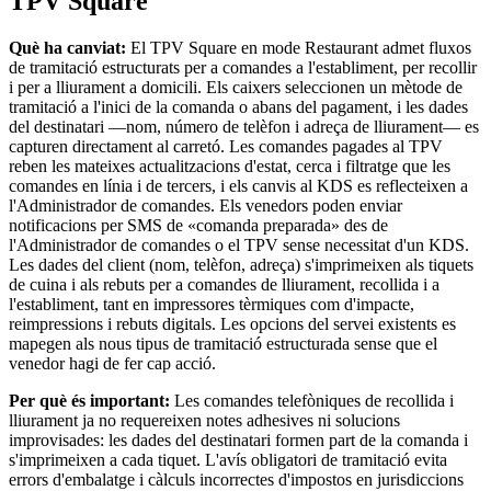
TPV Square
Plataforma per a desenvolupadors
Què ha canviat:
El TPV Square en mode Restaurant admet fluxos
Centre d'aplicacions
de tramitació estructurats per a comandes a l'establiment, per recollir
i per a lliurament a domicili. Els caixers seleccionen un mètode de
tramitació a l'inici de la comanda o abans del pagament, i les dades
No tens cap article a la cistella
del destinatari —nom, número de telèfon i adreça de lliurament— es
capturen directament al carretó. Les comandes pagades al TPV
Compra hardware
reben les mateixes actualitzacions d'estat, cerca i filtratge que les
comandes en línia i de tercers, i els canvis al KDS es reflecteixen a
l'Administrador de comandes. Els venedors poden enviar
notificacions per SMS de «comanda preparada» des de
Mostra la cistella
l'Administrador de comandes o el TPV sense necessitat d'un KDS.
Les dades del client (nom, telèfon, adreça) s'imprimeixen als tiquets
Historial de comandes
de cuina i als rebuts per a comandes de lliurament, recollida i a
l'establiment, tant en impressores tèrmiques com d'impacte,
reimpressions i rebuts digitals. Les opcions del servei existents es
mapegen als nous tipus de tramitació estructurada sense que el
venedor hagi de fer cap acció.
Per què és important:
Les comandes telefòniques de recollida i
lliurament ja no requereixen notes adhesives ni solucions
improvisades: les dades del destinatari formen part de la comanda i
s'imprimeixen a cada tiquet. L'avís obligatori de tramitació evita
errors d'embalatge i càlculs incorrectes d'impostos en jurisdiccions