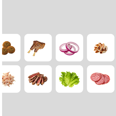
Square Reader
Accesoris
Equips i paquets
Hardware
Recursos
Centre d'aplicacions
Blog
Opinions d'altres negocis
Registre de funcions
Full de ruta
Centre d'ajuda
Comunitat Square
Contacta amb l'equip de vendes
Quant a Square
Descobrir