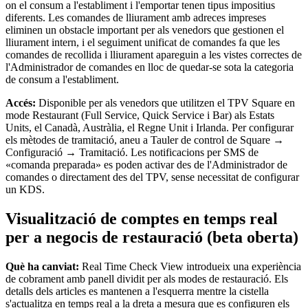
on el consum a l'establiment i l'emportar tenen tipus impositius
diferents. Les comandes de lliurament amb adreces impreses
eliminen un obstacle important per als venedors que gestionen el
lliurament intern, i el seguiment unificat de comandes fa que les
comandes de recollida i lliurament apareguin a les vistes correctes de
l'Administrador de comandes en lloc de quedar-se sota la categoria
de consum a l'establiment.
Accés:
Disponible per als venedors que utilitzen el TPV Square en
mode Restaurant (Full Service, Quick Service i Bar) als Estats
Units, el Canadà, Austràlia, el Regne Unit i Irlanda. Per configurar
els mètodes de tramitació, aneu a Tauler de control de Square →
Configuració → Tramitació. Les notificacions per SMS de
«comanda preparada» es poden activar des de l'Administrador de
comandes o directament des del TPV, sense necessitat de configurar
un KDS.
Visualització de comptes en temps real
per a negocis de restauració (beta oberta)
Què ha canviat:
Real Time Check View introdueix una experiència
de cobrament amb panell dividit per als modes de restauració. Els
detalls dels articles es mantenen a l'esquerra mentre la cistella
s'actualitza en temps real a la dreta a mesura que es configuren els