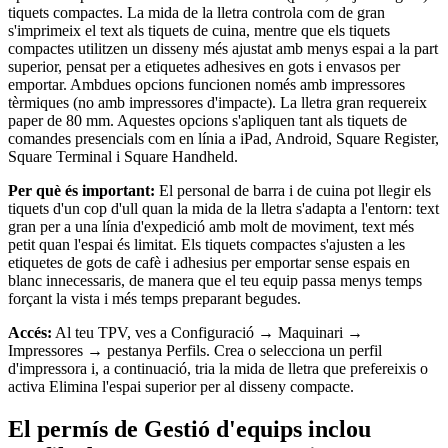
tiquets compactes. La mida de la lletra controla com de gran
s'imprimeix el text als tiquets de cuina, mentre que els tiquets
Llar i reparació
compactes utilitzen un disseny més ajustat amb menys espai a la part
Festivals i esdeveniments
superior, pensat per a etiquetes adhesives en gots i envasos per
emportar. Ambdues opcions funcionen només amb impressores
Centres de salut i clíniques
tèrmiques (no amb impressores d'impacte). La lletra gran requereix
paper de 80 mm. Aquestes opcions s'apliquen tant als tiquets de
Professionals de la salut i el fitnes
comandes presencials com en línia a iPad, Android, Square Register,
Square Terminal i Square Handheld.
Descobrir
Per què és important:
El personal de barra i de cuina pot llegir els
tiquets d'un cop d'ull quan la mida de la lletra s'adapta a l'entorn: text
Solucions de pagament
gran per a una línia d'expedició amb molt de moviment, text més
Software de TPV
petit quan l'espai és limitat. Els tiquets compactes s'ajusten a les
etiquetes de gots de cafè i adhesius per emportar sense espais en
Software de TPV per a hostaleria
blanc innecessaris, de manera que el teu equip passa menys temps
forçant la vista i més temps preparant begudes.
Software de TPV per a comerços
Accés:
Al teu TPV, ves a Configuració → Maquinari →
Software de TPV per a cites
Impressores → pestanya Perfils. Crea o selecciona un perfil
Factures
d'impressora i, a continuació, tria la mida de lletra que prefereixis o
activa Elimina l'espai superior per al disseny compacte.
Comandes online
El permís de Gestió d'equips inclou
Botiga virtual