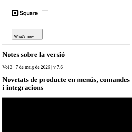
Open menu
Tipus d'activitat
Square
Open menu
Registre de funcions
Productes
Notes de la versió
Hardware
What's new
Preus
Notes sobre la versió
Recursos
Vol 3 | 7 de maig de 2026 | v 7.6
Inicia la sessió
Novetats de producte en menús, comandes
Centre d'ajuda
i integracions
Proceso de pago
Tipus d'activitat
Hostaleria
Comerços
Estètica i cura personal