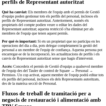
perfils de Representant autoritzat
Square Kiosk
Desenvolupadors i solucions
Què ha canviat:
Els membres de l'equip amb el permís de Gestió
d'equips poden gestionar tots els perfils del personal, inclosos els
Descobrir
perfils de Representant autoritzat. Anteriorment, només els
propietaris del compte podien veure o editar les dades del
Màrqueting
Representant autoritzat; aquesta restricció s'ha eliminat per als
membres de l'equip que tenen aquest permís.
Square AI
Per què és important:
Si ets un propietari que no participa en les
Fidelització
operacions del dia a dia, pots delegar completament la gestió del
personal a un membre de l'equip de confiança. Aquesta persona pot
Directori de clients
encarregar-se de la incorporació, les actualitzacions de perfils i els
Targetes regal
canvis de Representant autoritzat sense que hagis d'intervenir.
Photo Studio
Accés:
Concedeix el permís de Gestió d'equips a qualsevol membre
de l'equip des del Tauler de control de Square → Personal →
Permisos. Un cop activat, aquest membre de l'equip podrà editar tots
Descobrir
els perfils del personal, inclosos els dels Representants autoritzats,
des de la mateixa secció de Personal.
Gestió de torns
Gestió de permisos i accessos
Fluxos de treball de tramitació per a
negocis de restauració i alimentació amb
Descobrir