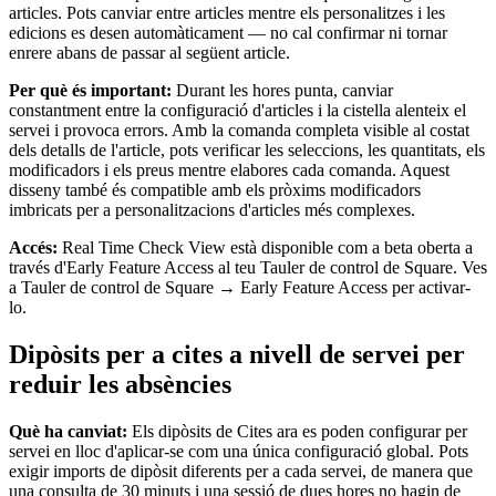
articles. Pots canviar entre articles mentre els personalitzes i les
edicions es desen automàticament — no cal confirmar ni tornar
enrere abans de passar al següent article.
Per què és important:
Durant les hores punta, canviar
constantment entre la configuració d'articles i la cistella alenteix el
servei i provoca errors. Amb la comanda completa visible al costat
dels detalls de l'article, pots verificar les seleccions, les quantitats, els
modificadors i els preus mentre elabores cada comanda. Aquest
disseny també és compatible amb els pròxims modificadors
imbricats per a personalitzacions d'articles més complexes.
Accés:
Real Time Check View està disponible com a beta oberta a
través d'Early Feature Access al teu Tauler de control de Square. Ves
a Tauler de control de Square → Early Feature Access per activar-
lo.
Dipòsits per a cites a nivell de servei per
reduir les absències
Què ha canviat:
Els dipòsits de Cites ara es poden configurar per
servei en lloc d'aplicar-se com una única configuració global. Pots
exigir imports de dipòsit diferents per a cada servei, de manera que
una consulta de 30 minuts i una sessió de dues hores no hagin de