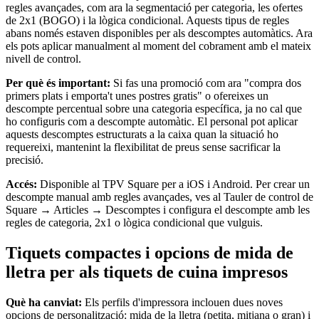
Supermercats i botigues d'alimentació
regles avançades, com ara la segmentació per categoria, les ofertes
de 2x1 (BOGO) i la lògica condicional. Aquests tipus de regles
abans només estaven disponibles per als descomptes automàtics. Ara
Descobrir
els pots aplicar manualment al moment del cobrament amb el mateix
nivell de control.
Vista general
Per què és important:
Si fas una promoció com ara "compra dos
Tipos
primers plats i emporta't unes postres gratis" o ofereixes un
descompte percentual sobre una categoria específica, ja no cal que
Centres d'estètica
ho configuris com a descompte automàtic. El personal pot aplicar
aquests descomptes estructurats a la caixa quan la situació ho
Centres de manicura i pedicura
requereixi, mantenint la flexibilitat de preus sense sacrificar la
precisió.
Perruqueries
Accés:
Disponible al TPV Square per a iOS i Android. Per crear un
Centres de benestar
descompte manual amb regles avançades, ves al Tauler de control de
Barberies
Square → Articles → Descomptes i configura el descompte amb les
regles de categoria, 2x1 o lògica condicional que vulguis.
Estudis de tatuatges i pírcings
Tiquets compactes i opcions de mida de
Descobrir
lletra per als tiquets de cuina impresos
Vista general
Què ha canviat:
Els perfils d'impressora inclouen dues noves
opcions de personalització: mida de la lletra (petita, mitjana o gran) i
Tipos