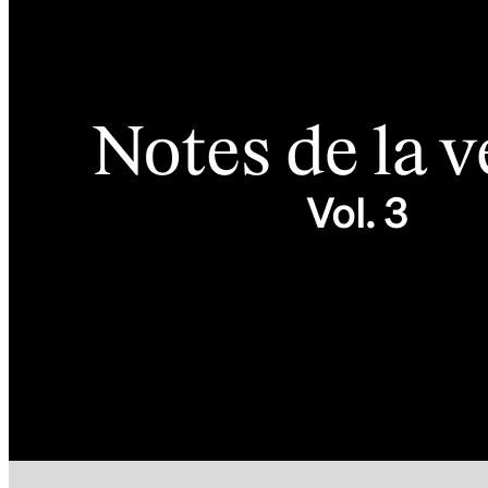
Serveis
Tots els tipus d'empreses
Productes
Pagaments
Clients
Personal
Desenvolupadors
Square Register
Square Terminal
Square Stand
Square Kiosk
Square Handheld