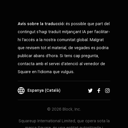
Avís sobre la traducció:
és possible que part del
contingut s’hagi traduït mitjançant IA per facilitar-
hi l’accés a la nostra comunitat global. Malgrat
que revisem tot el material, de vegades es podria
publicar abans d’hora. Si tens cap pregunta,
contacta amb el servei d’atenció al venedor de
Square en l’idioma que vulguis.
Espanya (Català)
© 2026 Block, Inc.
Squareup International Limited, que opera sota la
marca Square, és una entitat autoritzada i