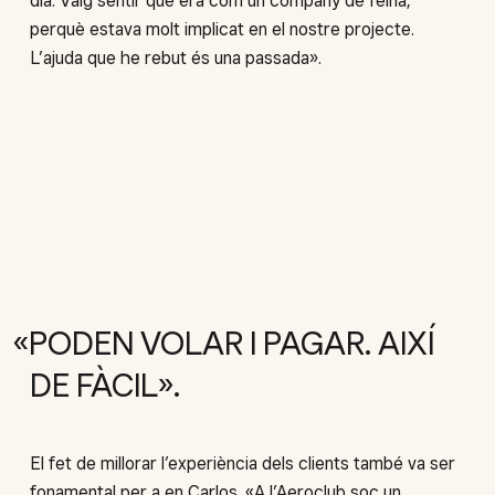
dia. Vaig sentir que era com un company de feina,
perquè estava molt implicat en el nostre projecte.
L’ajuda que he rebut és una passada».
PODEN VOLAR I PAGAR. AIXÍ
DE FÀCIL
El fet de millorar l’experiència dels clients també va ser
fonamental per a en Carlos. «A l’Aeroclub soc un