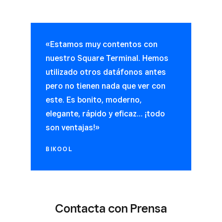
«Estamos muy contentos con
nuestro Square Terminal. Hemos
utilizado otros datáfonos antes
pero no tienen nada que ver con
este. Es bonito, moderno,
elegante, rápido y eficaz... ¡todo
son ventajas!»
BIKOOL
Contacta con Prensa