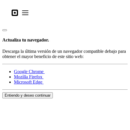
Tipos de negocio
Square
Open menu
Productos
Hardware
Actualiza tu navegador.
Precios
Descarga la última versión de un navegador compatible debajo para
Lo último
obtener el mayor beneficio de este sitio web:
Iniciar sesión
Google Chrome
Mozilla Firefox
Atención al Cliente
Microsoft Edge
Search
Entiendo y deseo continuar
Proceso de pago
Tipos de negocio
Alimentos y bebidas
Tienda