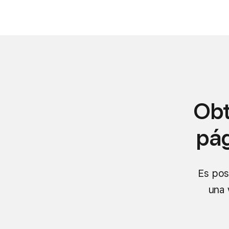
Obt
pág
Es pos
una 