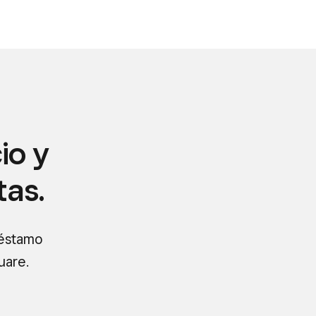
io y
tas.
réstamo
uare.