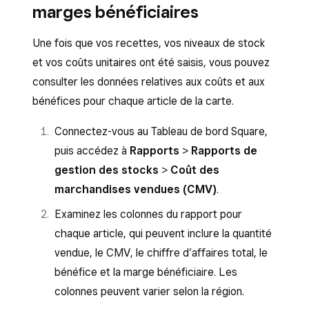
marges bénéficiaires
vous souhaitez mettre à jour. Seuls les
sur
Plus
>
Stock
.
articles pour lesquels le suivi des stocks
Utilisez les options de tri et de filtre (par
Une fois que vos recettes, vos niveaux de stock
est activé apparaissent sur cette page.
exemple, par catégorie ou par fournisseur)
et vos coûts unitaires ont été saisis, vous pouvez
Sélectionnez
Actions
>
Recevoir du
pour trouver les articles que vous
consulter les données relatives aux coûts et aux
stock
pour les nouvelles livraisons, ou
souhaitez mettre à jour. Seuls les articles
bénéfices pour chaque article de la carte.
Ajuster les stocks
pour effectuer des
pour lesquels le suivi des stocks est activé
Connectez-vous au Tableau de bord Square,
corrections.
apparaissent sur cette page.
puis accédez à
Rapports
>
Rapports de
Pour chaque article, saisissez l’action
Appuyez sur un article pour recevoir du
gestion des stocks
>
Coût des
relative aux stocks (par exemple, Stock
stock dans le cadre d’une nouvelle livraison
marchandises vendues (CMV)
.
reçu), le nom du fournisseur, le coût unitaire
(avec un coût unitaire) ou pour ajuster les
Examinez les colonnes du rapport pour
de cette livraison, ainsi que la quantité et
quantités existantes.
chaque article, qui peuvent inclure la quantité
l’unité reçues.
L’applet Stock est particulièrement utile pour
vendue, le CMV, le chiffre d’affaires total, le
Vous pouvez également mettre à jour les
réceptionner les livraisons et effectuer des
bénéfice et la marge bénéficiaire. Les
stocks d’articles individuels en ouvrant un article
corrections rapides pendant le service. Pour
colonnes peuvent varier selon la région.
depuis
Articles et commandes
>
Articles
, en