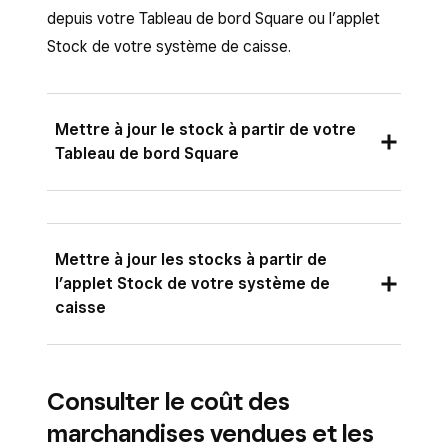
depuis votre Tableau de bord Square ou l’applet
Stock de votre système de caisse.
Mettre à jour le stock à partir de votre
Tableau de bord Square
Utilisez la page Aperçu des stocks pour
réceptionner des livraisons ou effectuer des
Mettre à jour les stocks à partir de
ajustements groupés.
l’applet Stock de votre système de
caisse
Connectez-vous au Tableau de bord Square
et accédez à
Articles et commandes
>
Utilisez l’applet Stock pour effectuer des
Stocks
>
Aperçu des stocks
.
Consulter le coût des
modifications rapides pendant le service.
Utilisez les filtres ou la fonction de
marchandises vendues et les
recherche pour trouver les ingrédients que
Depuis votre système de caisse, appuyez