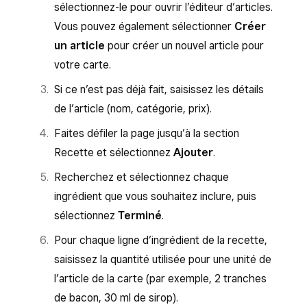
plusieurs unités, sélectionnez
Vendre par
sélectionnez-le pour ouvrir l’éditeur d’articles.
cette unité.
Associez chaque colonne de votre fichier
unités multiples
et utilisez
Ajouter une
Vous pouvez également sélectionner
Créer
au champ Square correspondant, puis
Découvrez comment
créer des variantes non
unité
ou
Ajouter une autre unité
pour
un article
pour créer un nouvel article pour
sélectionnez
Suivant
pour lancer
destinées à la vente
.
définir chaque unité et sa conversion.
votre carte.
l’importation.
Découvrez comment
configurer la
Si ce n’est pas déjà fait, saisissez les détails
Consultez la fenêtre de confirmation pour
conversion des stocks et les unités
de l’article (nom, catégorie, prix).
vérifier le nombre d’articles importés.
vendues
.
Faites défiler la page jusqu’à la section
Saisissez un prix ou laissez le champ vide si
Les articles importés apparaissent dans votre
Recette et sélectionnez
Ajouter
.
vous ne prévoyez pas de vendre cet
catalogue d’articles et peuvent être associés à
Recherchez et sélectionnez chaque
ingrédient directement.
des recettes.
ingrédient que vous souhaitez inclure, puis
Activez le
Suivi des stocks
si vous
sélectionnez
Terminé
.
souhaitez que Square suive la disponibilité
Pour chaque ligne d’ingrédient de la recette,
en fonction du niveau de stock de cet
saisissez la quantité utilisée pour une unité de
ingrédient.
l’article de la carte (par exemple, 2 tranches
Sélectionnez
Enregistrer
.
de bacon, 30 ml de sirop).