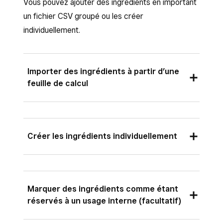
Vous pouvez ajouter des ingrédients en important
un fichier CSV groupé ou les créer
individuellement.
Importer des ingrédients à partir d’une
feuille de calcul
Utilisez ce mode si vous disposez déjà d’une
liste d’ingrédients dans une feuille de calcul ou
dans un autre système.
Créer les ingrédients individuellement
Connectez-vous au Tableau de bord Square
Si vous ne disposez pas d’une feuille de calcul à
et accédez à
Articles et commandes
>
importer, vous pouvez créer des ingrédients
Articles
.
individuellement.
Marquer des ingrédients comme étant
réservés à un usage interne (facultatif)
Sélectionnez
Actions
>
Importer le
Connectez-vous au Tableau de bord Square
catalogue
.