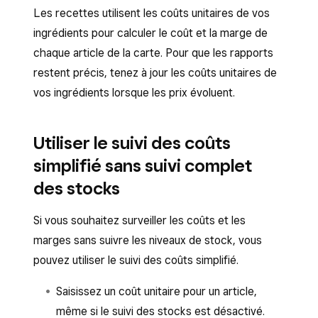
une configuration plus détaillée, notamment en
Les recettes utilisent les coûts unitaires de vos
sélectionnant
Gérer les stocks
, puis en
ce qui concerne les recettes, les unités et les
ingrédients pour calculer le coût et la marge de
procédant à l’enregistrement ou à l’ajustement
conversions, utilisez le Tableau de bord Square.
chaque article de la carte. Pour que les rapports
du stock à partir de cette section.
restent précis, tenez à jour les coûts unitaires de
vos ingrédients lorsque les prix évoluent.
Utiliser le suivi des coûts
simplifié sans suivi complet
des stocks
Si vous souhaitez surveiller les coûts et les
marges sans suivre les niveaux de stock, vous
pouvez utiliser le suivi des coûts simplifié.
Saisissez un coût unitaire pour un article,
même si le suivi des stocks est désactivé.