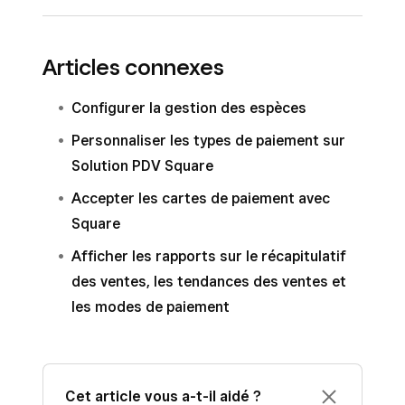
Tableau de bord Square, puis accédez à
Rapports
>
Récapitulatif des ventes
.
Connectez-vous au
Développez la section
Autre
sous
Total
Articles connexes
Tableau de bord Square, puis accédez à
des paiements encaissés
pour afficher
Rapports
>
Paiements
>
Modes de
Configurer la gestion des espèces
le total de vos ventes réparti selon vos
paiement
.
modes de paiement personnalisés.
Personnaliser les types de paiement sur
Développez la section
Autre
pour afficher
Solution PDV Square
une ventilation pour chaque mode de
Accepter les cartes de paiement avec
paiement personnalisé que vous avez
Square
configuré.
Afficher les rapports sur le récapitulatif
des ventes, les tendances des ventes et
les modes de paiement
Cet article vous a-t-il aidé ?