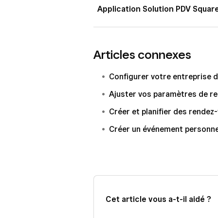
Connectez-vous à votre Tablea
Application Solution PDV Squar
Sur la page
Aperçu
, consulte
Depuis l’application Solution PDV 
Vous pouvez également clique
l’application PDV Rendez-vous Squa
en attente.
Articles connexes
Cliquez sur
Accepter
ou
Ref
Ouvrez votre application Solu
Configurer votre entreprise 
Sélectionnez un type de notifi
Sélectionnez un rendez-vous e
Ajuster vos paramètres de r
(facultatif).
Appuyez sur
Accepter
ou
Re
Créer et planifier des rendez
Cliquez sur
Envoyer
.
Sélectionnez un type de notifi
Créer un événement personne
(facultatif).
Appuyez sur
Envoyer
.
Cet article vous a-t-il aidé ?