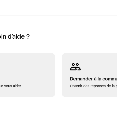
comptage. La valeur du stock disponible et la
cises en raison de coûts unitaires manquants.
n d’aide ?
Demander à la comm
ur vous aider
Obtenir des réponses de la p