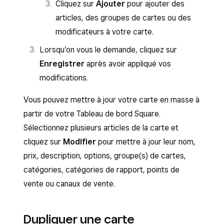
Cliquez sur
Ajouter
pour ajouter des
Affichez la carte et modifiez-la si
articles, des groupes de cartes ou des
nécessaire, puis cliquez sur
Approuver
.
modificateurs à votre carte.
Lorsqu’on vous le demande, cliquez sur
Enregistrer
après avoir appliqué vos
modifications.
Vous pouvez mettre à jour votre carte en masse à
partir de votre Tableau de bord Square.
Sélectionnez plusieurs articles de la carte et
cliquez sur
Modifier
pour mettre à jour leur nom,
prix, description, options, groupe(s) de cartes,
catégories, catégories de rapport, points de
vente ou canaux de vente.
Dupliquer une carte