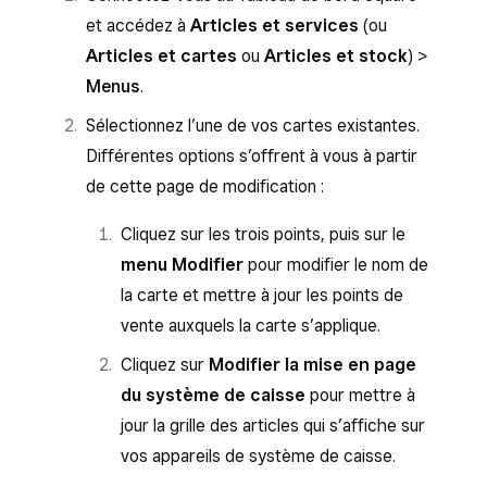
guider dans le processus d’importation des
Cliquez sur
Continuer
.
Cliquez sur
Enregistrer
.
et accédez à
Articles et services
(ou
fichiers.
Saisissez un
nom de carte
et sélectionnez
Cliquez sur
Ajouter un article
pour
Articles et cartes
ou
Articles et stock
) >
Dans la liste, sélectionnez la plateforme qui
le
point de vente
dans lequel la carte sera
sélectionner les articles existants dans le
Menus
.
contient actuellement les données de votre
proposée. Cliquez sur
Continuer
.
menu déroulant. Pour créer des articles et
Sélectionnez l’une de vos cartes existantes.
carte
les ajouter à la carte, sélectionnez
Ajouter
Square vous enverra un e-mail lorsque votre
Différentes options s’offrent à vous à partir
Sélectionnez le mode d’importation de
plusieurs articles
.
carte sera prête. Dans la plupart des cas, la
de cette page de modification :
votre carte : connexion sécurisée ou
création de carte prend moins de 24 heures.
Saisissez un
nom d’article
, un
nom
partage d’une URL publique.
Cliquez sur les trois points, puis sur le
visible en cuisine
et un
prix d’article
.
menu Modifier
pour modifier le nom de
Cliquez sur
Continuer pour vous
Cliquez sur
Créer des articles
>
Terminé
la carte et mettre à jour les points de
connecter
.
pour ajouter les articles à votre carte.
vente auxquels la carte s’applique.
Connectez-vous à la plateforme qui
Cliquez sur
Modifier la mise en page
contient votre carte.
du système de caisse
pour mettre à
Autorisez l’importation de la carte et des
jour la grille des articles qui s’affiche sur
autres données.
vos appareils de système de caisse.
Cliquez sur
Continuer
.