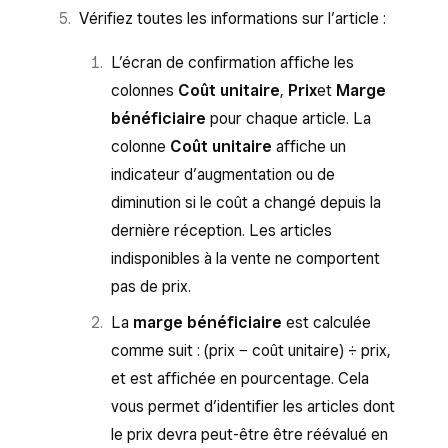
Cliquez sur
Actions
pour imprimer des
Vérifiez toutes les informations sur l’article :
stocks (Stock reçu, Recomptage des
étiquettes ou afficher le catalogue
stocks, Endommagé, Vol, Perte ou
d’articles.
L’écran de confirmation affiche les
Réapprovisionnement d’un article retourné)
colonnes
Coût unitaire
,
Prix
et
Marge
et renseignez votre ajustement de stock.
bénéficiaire
pour chaque article. La
Cliquez sur
Terminé
, puis sur
Enregistrer
.
colonne
Coût unitaire
affiche un
indicateur d’augmentation ou de
diminution si le coût a changé depuis la
dernière réception. Les articles
indisponibles à la vente ne comportent
pas de prix.
La
marge bénéficiaire
est calculée
comme suit : (prix − coût unitaire) ÷ prix,
et est affichée en pourcentage. Cela
vous permet d’identifier les articles dont
le prix devra peut-être être réévalué en