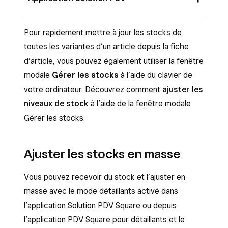
recevoir et ajuster les stocks de variantes
ajouter des renseignements sur les
spécifiques pour les articles avec des variantes
fournisseurs et ajouter des coûts unitaires.
Vous pouvez recevoir du stock et l’ajuster pour
Pour rapidement mettre à jour les stocks de
ou ajouter des stocks pour un article sans
un seul article avec le mode détaillants activé
toutes les variantes d’un article depuis la fiche
variantes.
dans l’application Solution PDV Square ou depuis
d’article, vous pouvez également utiliser la fenêtre
Pour un article sans variantes :
l’application PDV Square pour détaillants.
modale
Gérer les stocks
à l’aide du clavier de
votre ordinateur. Découvrez comment
ajuster les
Connectez-vous au
Ouvrez l’application Solution PDV Square,
niveaux de stock
à l’aide de la fenêtre modale
Tableau de bord Square
et accédez à
puis appuyez sur
Stock
>
Aperçu des
Gérer les stocks.
Articles et services
>
Catalogue
stocks
.
d’articles
.
Repérez l’article concerné et appuyez
Ajuster les stocks en masse
Sélectionnez un article pour ouvrir la vue
dessus.
« Modifier l’article ». Faites défiler vers le
Appuyez sur
Gérer le stock
>
Stock
Vous pouvez recevoir du stock et l’ajuster en
bas jusqu’à la section
Gérer les stocks
.
reçu
, puis saisissez la quantité de stock
masse avec le mode détaillants activé dans
Cliquez sur
En stock
pour ouvrir la fenêtre
mise à jour.
l’application Solution PDV Square ou depuis
contextuelle de gestion des stocks.
l’application PDV Square pour détaillants et le
Appuyez sur
Enregistrer
.