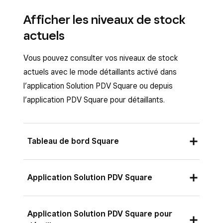
Afficher les niveaux de stock
actuels
Vous pouvez consulter vos niveaux de stock
actuels avec le mode détaillants activé dans
l’application Solution PDV Square ou depuis
l’application PDV Square pour détaillants.
Tableau de bord Square
Connectez-vous au Tableau de bord Square
Application Solution PDV Square
et accédez à Articles et services > Gestion
des stocks >
Aperçu des stocks
.
Filtrer votre stock par catégorie et par point de
Application Solution PDV Square pour
vente
Filtrez par un ou
plusieurs points de