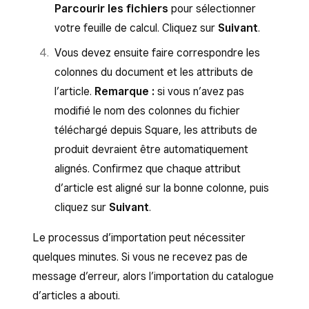
Parcourir les fichiers
pour sélectionner
Les articles qui utilisent le format de
votre feuille de calcul. Cliquez sur
Suivant
.
Casquette de
Nouveautés, Femmes >
texte enrichi auront des balises HTML
baseball
Vous devez ensuite faire correspondre les
Accessoires > Chapeaux
incluses dans les descriptions des
colonnes du document et les attributs de
et bonnets
articles dans le fichier exporté (les
l’article.
Remarque :
si vous n’avez pas
balises HTML sont de petits morceaux
Pour ajouter l’article Casquette de baseball à la
modifié le nom des colonnes du fichier
de code, tels que « </p> » et
fois à une catégorie parente et à une sous-
téléchargé depuis Square, les attributs de
« </br> »).
catégorie, vous pourriez écrire
Femmes
>
produit devraient être automatiquement
Quand vous avez terminé les modifications
Accessoires
,
Femmes
>
Accessoires
>
alignés. Confirmez que chaque attribut
de votre catalogue d’articles, enregistrez
Chapeaux et bonnets
.
d’article est aligné sur la bonne colonne, puis
le fichier Excel sur votre ordinateur.
cliquez sur
Suivant
.
Nom de
Catégories
La colonne
Type d’article
prend en charge
Le processus d’importation peut nécessiter
l’article
des types d’articles et des valeurs
quelques minutes. Si vous ne recevez pas de
supplémentaires, tels que : Standard, Aliments
message d’erreur, alors l’importation du catalogue
Casquette de
Femme > Accessoires,
préparés et boissons, Biens physiques,
d’articles a abouti.
baseball
femme > Accessoires >