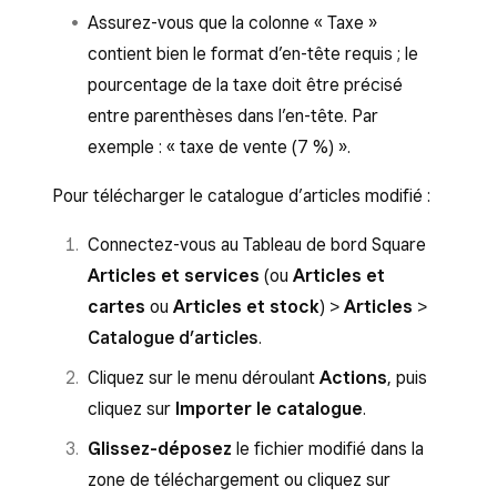
Si vous laissez le champ
Prix
vide ou si
Casquette de
Femmes > Accessoires >
Nom de
Catégories
Catégorie de
Assurez-vous que la colonne « Taxe »
vous saisissez le mot « Variable », un
baseball
Chapeaux et bonnets
l’article
rapport
contient bien le format d’en-tête requis ; le
article à prix variable sera créé.
pourcentage de la taxe doit être précisé
Pull à logo
Nouveautés,
Vous pouvez ajouter des articles à
plusieurs
Si vous laissez le champ
entre parenthèses dans l’en-tête. Par
Pulls
catégories
, même si une ou plusieurs d’entre
Personnalisation
vide, l’option sera
exemple : « taxe de vente (7 %) ».
elles sont des sous-catégories.
désactivée par défaut. Inscrivez la
Pour télécharger le catalogue d’articles modifié :
Les futures exportations du catalogue d’articles
valeur « Oui » dans le champ
Vous pouvez par exemple ajouter un article
montreront que l’article n’a pas de catégorie de
« Personnalisation » pour appliquer un
Connectez-vous au Tableau de bord Square
appelé « Casquette de baseball » à deux
rapport définie.
modificateur spécifique à un article.
Articles et services
(ou
Articles et
catégories : (1) « Nouveautés » et (2) une sous-
cartes
Toute modification apportée à la
ou
Articles et stock
) >
Articles
>
catégorie d’accessoires pour femme appelée
Nom de
Catégories
Catégorie de
Catalogue d’articles
colonne
Nouvelle quantité
.
d’un
« Chapeaux et bonnets ». Il vous suffit de saisir
l’article
rapport
article remplacera la quantité actuelle
Nouveautés
,
Femme
>
Accessoires
>
Cliquez sur le menu déroulant
Actions
, puis
de cet article. Si vous indiquez zéro
Chapeaux et bonnets
.
Pull à logo
Nouveautés,
cliquez sur
Importer le catalogue
.
dans la colonne « Nouvelle quantité »,
Pulls
Glissez-déposez
le fichier modifié dans la
la quantité en stock de cet article pour
Nom de
Catégories
zone de téléchargement ou cliquez sur
ce point de vente sera définie sur zéro.
l’article