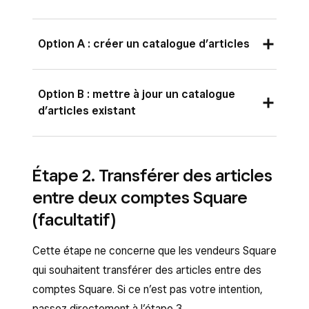
Option A : créer un catalogue d’articles
Connectez-vous au Tableau de bord Square
Option B : mettre à jour un catalogue
et cliquez sur
Articles et services
(ou
d’articles existant
Articles et cartes
ou
Articles et
stock
) >
Articles
>
Catalogue
Avant d’exporter votre catalogue, mettez à jour
d’articles.
**
Étape 2. Transférer des articles
vos filtres en fonction des articles que vous
Cliquez sur
Actions
>
Exporter le
entre deux comptes Square
souhaitez exporter. L’exportation contient
catalogue
.
uniquement les articles que vous visualisez
(facultatif)
actuellement.
Cliquez sur
Catalogue vierge à importer
Cette étape ne concerne que les vendeurs Square
pour télécharger le modèle
.
Connectez-vous au Tableau de bord Square
qui souhaitent transférer des articles entre des
Cliquez sur
Exporter
pour télécharger le
et cliquez sur
Articles et services
(ou
comptes Square. Si ce n’est pas votre intention,
modèle. Le fichier Excel (.xlsx) est alors
Articles et cartes
ou
Articles et
passez directement à l’étape 3.