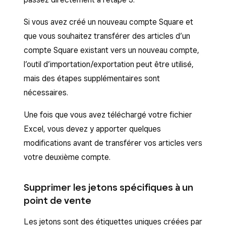
automatiquement téléchargé sur votre
stock
) >
Articles
>
Catalogue
appareil.
Si vous avez créé un nouveau compte Square et
d’articles.
**
que vous souhaitez transférer des articles d’un
Ouvrez le fichier téléchargé. Le nom du
Cliquez sur
Actions
>
Exporter le
compte Square existant vers un nouveau compte,
fichier est « template-AAAA-MM-JJ-
catalogue
.
l’outil d’importation/exportation peut être utilisé,
XXXX.xlsx ».
Choisissez d’exporter
tous les articles
ou
mais des étapes supplémentaires sont
Consultez les instructions en haut du fichier
les
articles correspondant aux filtres
nécessaires.
et le texte donné en exemple au-dessus de
appliqués
.
chaque champ de colonne avant de
Une fois que vous avez téléchargé votre fichier
Choisissez entre un format de fichier
Excel
commencer la modification.
Excel, vous devez y apporter quelques
ou
CSV
(nous vous recommandons
modifications avant de transférer vos articles vers
fortement de télécharger le format Excel
votre deuxième compte.
[.xlsx])
Cliquez sur
Exporter
. Une feuille de calcul
Supprimer les jetons spécifiques à un
est alors téléchargée sur votre appareil.
point de vente
Les jetons sont des étiquettes uniques créées par