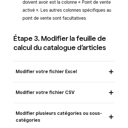
doivent avoir est la colonne « Point de vente
activé ». Les autres colonnes spécifiques au
point de vente sont facultatives.
Étape 3. Modifier la feuille de
calcul du catalogue d’articles
Modifier votre fichier Excel
Pour modifier votre fichier Excel (.xlsx), nous
Modifier votre fichier CSV
vous recommandons d’utiliser la version la plus
récente du tableur.
Les informations suivantes ne s’appliquent que
Modifier plusieurs catégories ou sous-
Modifiez les colonnes du modèle en
si vous importez des articles dans un fichier
catégories
fonction des informations de vos articles.
CSV, pas dans un fichier Excel (.xlsx).