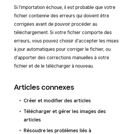
Événement, Numérique, Autre, Bundle, Service
Chapeaux et bonnets
Si l’importation échoue, il est probable que votre
et Don. Si vous ne remplissez pas le champ
fichier contienne des erreurs qui doivent être
Type d’article
, les articles seront importés en
Si le nom de votre catégorie comprend une
corrigées avant de pouvoir procéder au
tant qu’
Articles standard
.
virgule ou un symbole « supérieur à », utilisez la
téléchargement. Si votre fichier comporte des
barre oblique inverse (« \ ») directement devant
erreurs, vous pouvez choisir d’accepter les mises
la virgule ou le symbole « supérieur à » comme
à jour automatiques pour corriger le fichier, ou
symbole d’échappement afin que l’outil
d’apporter des corrections manuelles à votre
d’importation sache que le symbole fait partie
fichier et de le télécharger à nouveau.
du nom de la catégorie.
Articles connexes
Créer et modifier des articles
Télécharger et gérer les images des
articles
Résoudre les problèmes liés à