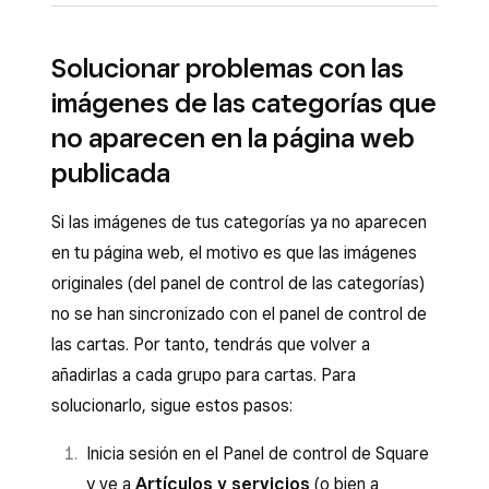
Si utilizas la plantilla
Pedir online
, tendrás que
inventario
) >
Artículos
>
Categorías
.
cambiar temporalmente a la plantilla Todos los
Solucionar problemas con las
Selecciona la categoría duplicada.
artículos para desactivar la categoría. Cambiar
imágenes de las categorías que
Ve a
Canales de venta y horarios
y,
de plantilla no afectará a tus artículos, cartas o
no aparecen en la página web
junto a
Canales
, haz clic en
Editar
.
categorías.
publicada
Desmarca la página web para eliminarla.
Inicia sesión en el Panel de control de
A partir de ahora, utiliza cartas para gestionar
Square y ve a
Ventas en línea
>
Páginas
Si las imágenes de tus categorías ya no aparecen
los artículos que aparecen en tu página web.
web
(o
Tienda virtual
).
en tu página web, el motivo es que las imágenes
Descubre cómo
crear y actualizar las cartas
.
originales (del panel de control de las categorías)
Haz clic en
Página web
>
Editor
.
no se han sincronizado con el panel de control de
Haz clic en el menú desplegable
Página
.
las cartas. Por tanto, tendrás que volver a
Coloca el cursor sobre la página
Pedir
añadirlas a cada grupo para cartas. Para
online
, haz clic en los tres puntos
•••
y,
solucionarlo, sigue estos pasos:
después, en
Cambiar plantilla
. También
Inicia sesión en el Panel de control de Square
puedes hacer clic en
Pedir online
,
y ve a
Artículos y servicios
(o bien a