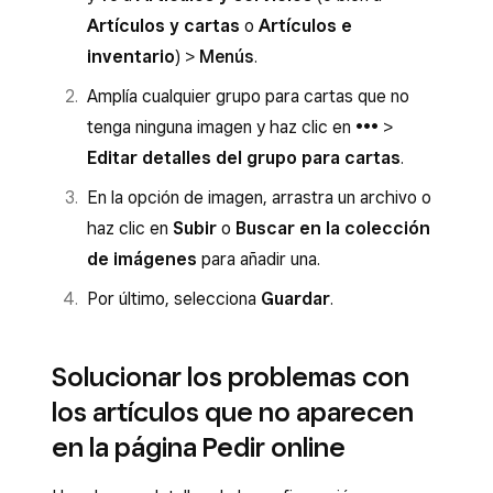
después en el
icono de engranaje
y, por
Artículos y cartas
o
Artículos e
último, en
Cambiar plantilla
.
inventario
) >
Menús
.
Selecciona
Todos los artículos
y haz clic
Amplía cualquier grupo para cartas que no
en
Listo
.
tenga ninguna imagen y haz clic en
•••
>
Sigue los pasos de la
opción 1
.
Editar detalles del grupo para cartas
.
Cuando hayas desactivado la categoría,
En la opción de imagen, arrastra un archivo o
vuelve a seleccionar la plantilla
Pedir
haz clic en
Subir
o
Buscar en la colección
online
.
de imágenes
para añadir una.
La categoría dejará de mostrarse, pero los
Por último, selecciona
Guardar
.
artículos seguirán apareciendo en las cartas.
Solucionar los problemas con
los artículos que no aparecen
en la página Pedir online