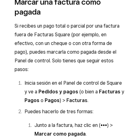
Marcar una factura como
Facturas
en la barra de navegación. Desde
Panel de control:
pagada
TPV Square, pulsa
≡ Más
>
Facturas
.
Junto a la factura, haz clic en (•••) >
En
Pagos
, selecciona
Añadir pago
.
Aceptar pago
.
Si recibes un pago total o parcial por una factura
Elige
Importe restante
u
Otro importe
fuera de Facturas Square (por ejemplo, en
Selecciona la factura y haz clic en
para registrar un pago parcial y selecciona
efectivo, con un cheque o con otra forma de
Más
>
Marcar como pagada
.
Siguiente
.
pago), puedes marcarla como pagada desde el
Selecciona la factura, baja hasta
Panel de control. Solo tienes que seguir estos
Elige la forma de pago.
Pagos
y haz clic en
Aceptar pago
.
pasos:
Una vez que se confirme el pago, pulsa
Confirma el importe, el método de pago y,
Nueva venta
para volver a la factura.
Inicia sesión en el Panel de control de Square
si quieres, añade una nota personal y otra
y ve a
Pedidos y pagos
(o bien a
Facturas
y
para el cliente.
Pagos
o
Pagos
) >
Facturas
.
Haz clic en
Cobrar
.
Puedes hacerlo de tres formas:
Junto a la factura, haz clic en (•••) >
Marcar como pagada
.