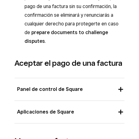
pago de una factura sin su confirmación, la
confirmación se eliminará y renunciarás a
cualquier derecho para protegerte en caso
de
prepare documents to challenge
disputes
.
Aceptar el pago de una factura
Panel de control de Square
Inicia sesión en el Panel de control de
Aplicaciones de Square
Square y ve a
Pedidos y pagos
(o bien a
Facturas y pagos
o
Pagos
) >
Facturas
.
Desde la aplicación Facturas Square, pulsa
Hay tres formas de aceptar pagos desde el