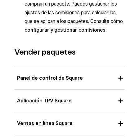
compran un paquete. Puedes gestionar los
ajustes de las comisiones para calcular las
que se aplican a los paquetes. Consulta cómo
configurar y gestionar comisiones
.
Vender paquetes
Panel de control de Square
Opción 1:
Aplicación TPV Square
Inicia sesión en el Panel de control de
Square y haz clic en
Clientes
>
Directorio
Desde la aplicación TPV Square con el modo de
Ventas en línea Square
de clientes
>
Directorio
.
reservas habilitado o desde la aplicación
Citas Square:
Selecciona a qué cliente quieres vender un