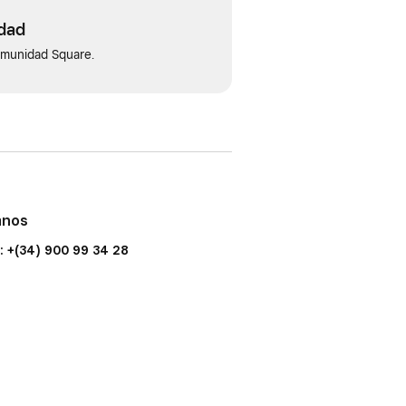
idad
omunidad Square.
anos
: +(34) 900 99 34 28