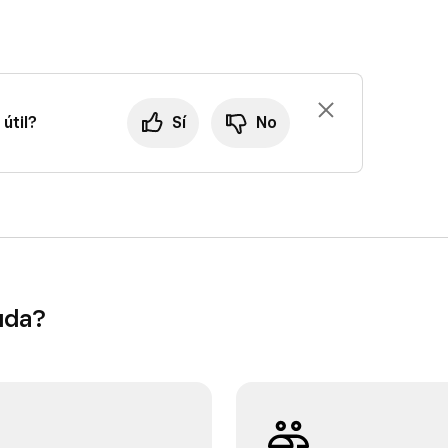
útil?
Sí
No
uda?