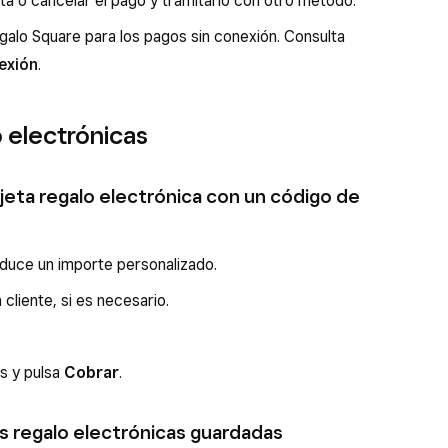
ta o cancelar el pago y tramitarlo con otro método.
egalo Square para los pagos sin conexión. Consulta
exión
.
o electrónicas
jeta regalo electrónica con un código de
roduce un importe personalizado.
cliente, si es necesario.
.
os y pulsa
Cobrar
.
s regalo electrónicas guardadas