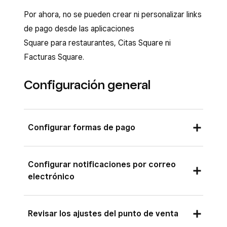
Por ahora, no se pueden crear ni personalizar links
de pago desde las aplicaciones
Square para restaurantes, Citas Square ni
Facturas Square.
Configuración general
Configurar formas de pago
Puedes elegir qué carteras digitales quieres
Configurar notificaciones por correo
aceptar en tus enlaces de pago. Con las
electrónico
carteras digitales, tus clientes pueden pagar
con Apple Pay o Google Pay. Los pagos con
Con las notificaciones por correo electrónico,
tarjeta se aceptan automáticamente.
Revisar los ajustes del punto de venta
puedes recibir un mensaje al completar cada